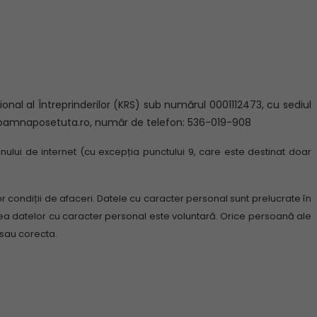
onal al Întreprinderilor (KRS) sub numărul 0001112473, cu sediul
o@doamnaposetuta.ro, număr de telefon: 536-019-908
zinului de internet (cu excepția punctului 9, care este destinat doar
r condiții de afaceri.
Datele cu caracter personal sunt prelucrate în
ea datelor cu caracter personal este voluntară.
Orice persoană ale
 sau corecta.