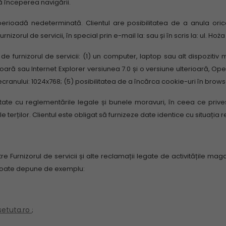
ă începerea navigării.
o perioadă nedeterminată.
Clientul are posibilitatea de a anula or
izorul de servicii, în special prin e-mail la: sau și în scris la: ul. H
de furnizorul de servicii: (1) un computer, laptop sau alt dispozitiv
terioară sau Internet Explorer versiunea 7.0 și o versiune ulterioară, 
cranului: 1024x768;
(5) posibilitatea de a încărca cookie-uri în browse
itate cu reglementările legale și bunele moravuri, în ceea ce prive
e terților.
Clientul este obligat să furnizeze date identice cu situația 
re Furnizorul de servicii și alte reclamații legate de activitățile m
ul poate depune de exemplu:
etuta.ro
;