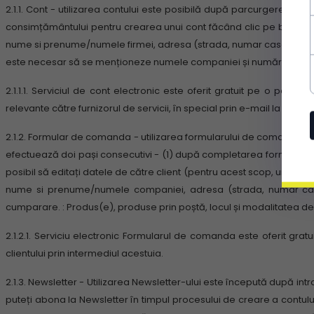
2.1.1.
Cont - utilizarea contului este posibilă după parcurgerea a tre
consimțământului pentru crearea unui cont făcând clic pe butonul 
nume si prenume/numele firmei, adresa (strada, numar casa/apartam
este necesar să se menționeze numele companiei și numărul de TV
2.1.1.1.
Serviciul de cont electronic este oferit gratuit pe o perio
relevante către furnizorul de servicii, în special prin e-mail la adre
2.1.2.
Formular de comanda - utilizarea formularului de comanda este
efectuează doi pași consecutivi - (1) după completarea formularu
posibil să editați datele de către client (pentru acest scop, urmați in
nume si prenume/numele companiei, adresa (strada, numar casa/a
cumparare. : Produs(e), produse prin poștă, locul și modalitatea de
2.1.2.1.
Serviciu electronic Formularul de comanda este oferit gratu
clientului prin intermediul acestuia.
2.1.3.
Newsletter - Utilizarea Newsletter-ului este începută după intr
puteți abona la Newsletter în timpul procesului de creare a contulu