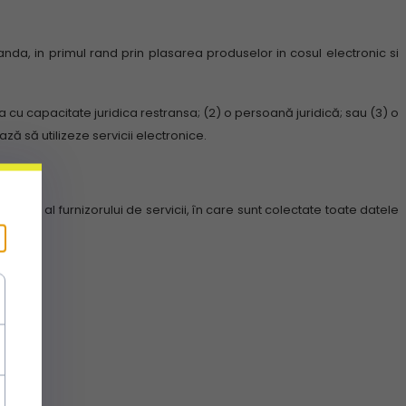
nda, in primul rand prin plasarea produselor in cosul electronic si
a cu capacitate juridica restransa;
(2) o persoană juridică;
sau (3) o
ză să utilizeze servicii electronice.
icare al furnizorului de servicii, în care sunt colectate toate datele