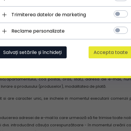
i pași consecutivi de către client - (1) completarea formularului de 
link de confirmare trimis automat la adresa de e-mail.
Clientul treb
Trimiterea datelor de marketing
entului, cod postal, oras, stat), adresa de e-mail, numar de telefo
A al acesteia.
Reclame personalizate
adă nedeterminată.
Clientul are posibilitatea oricând și din orice mo
sa: sau și în scris la adresa: ul. Hoża 86/410, 00-682 Warszawa.
Salvați setările și închideți
Accepta toate
 bugetata in momentul in care clientul pune primul produs in cosul 
lui de comandă și (2) apoi făcând clic pe caseta „Confirmare” de pe
strucțiunile și informațiile furnizate pe site-ul e-shop-ului).
Clientul t
partamentului, cod postal, oras, stat), adresa de e-mail, numar
 livrare a produsului (produselor), modalitatea de plată.
it si are caracter unic, se incheie in momentul executarii comenzii
oducerea adresei de e-mail la care urmează să fie trimise toate noile
i dvs. introducând căsuța corespunzătoare - în momentul creării contul