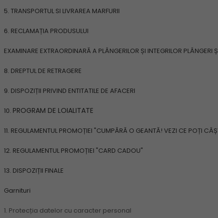
5. TRANSPORTUL SI LIVRAREA MARFURII
6. RECLAMAȚIA PRODUSULUI
EXAMINARE EXTRAORDINARĂ A PLÂNGERILOR ȘI INTEGRILOR PLÂNGERI Ș
8. DREPTUL DE RETRAGERE
9. DISPOZIȚII PRIVIND ENTITATILE DE AFACERI
PROGRAM DE LOIALITATE
10.
11.
REGULAMENTUL PROMOȚIEI "CUMPĂRĂ O GEANTĂ! VEZI CE POȚI CÂȘ
12. REGULAMENTUL PROMOȚIEI "CARD CADOU"
13. DISPOZIȚII FINALE
Garnituri
1. Protecția datelor cu caracter personal