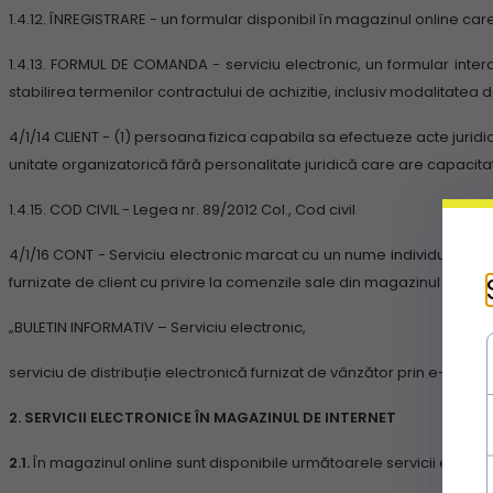
1.4.12.
ÎNREGISTRARE - un formular disponibil în magazinul online car
1.4.13.
FORMUL DE COMANDA - serviciu electronic, un formular interac
stabilirea termenilor contractului de achizitie, inclusiv modalitatea de
4/1/14
CLIENT - (1) persoana fizica capabila sa efectueze acte jurid
unitate organizatorică fără personalitate juridică care are capacita
1.4.15.
COD CIVIL - Legea nr. 89/2012 Col., Cod civil
4/1/16
CONT - Serviciu electronic marcat cu un nume individual (login
furnizate de client cu privire la comenzile sale din magazinul online
„BULETIN INFORMATIV – Serviciu electronic,
serviciu de distribuție electronică furnizat de vânzător prin e-mail, 
2. SERVICII ELECTRONICE ÎN MAGAZINUL DE INTERNET
2.1.
În magazinul online sunt disponibile următoarele servicii electr