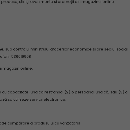
produse, știri și evenimente și promoții din magazinul online
one, sub controlul ministrului afacerilor economice și are sediul social
lefon: 536019908
ui magazin online.
a cu capacitate juridica restransa;
(2) o persoană juridică;
sau (3) o
ză să utilizeze servicii electronice.
ct de cumpărare a produsului cu vânzătorul