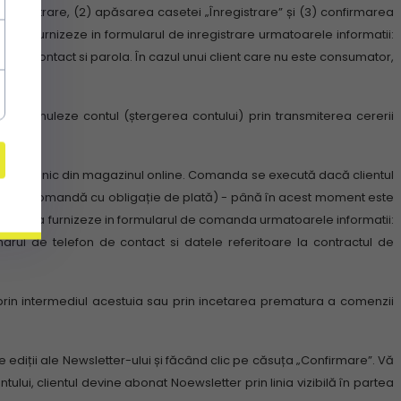
înregistrare, (2) apăsarea casetei „Înregistrare” și (3) confirmarea
uie sa furnizeze in formularul de inregistrare urmatoarele informatii:
n de contact si parola.
În cazul unui client care nu este consumator,
tiv să anuleze contul (ștergerea contului) prin transmiterea cererii
electronic din magazinul online.
Comanda se execută dacă clientul
 site (comandă cu obligație de plată) - până în acest moment este
rebuie sa furnizeze in formularul de comanda urmatoarele informatii:
ul de telefon de contact si datele referitoare la contractul de
 prin intermediul acestuia sau prin incetarea prematura a comenzii
 ediții ale Newsletter-ului și făcând clic pe căsuța „Confirmare”.
Vă
ui, clientul devine abonat Noewsletter prin linia vizibilă în partea