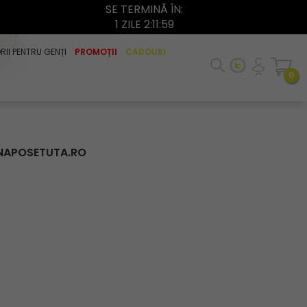
SE TERMINĂ ÎN:
1 ZILE 2:11:58
II PENTRU GENȚI
PROMOȚII
CADOURI
0
AMNAPOSETUTA.RO