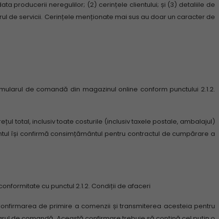
data producerii neregulilor;
(2) cerințele clientului;
și (3) detaliile de
ul de servicii.
Cerințele menționate mai sus au doar un caracter de
rmularul de comandă din magazinul online conform punctului 2.1.2.
țul total, inclusiv toate costurile (inclusiv taxele postale, ambalajul)
lientul își confirmă consimțământul pentru contractul de cumpărare a
conformitate cu punctul 2.1.2.
Condiții de afaceri
onfirmarea de primire a comenzii și transmiterea acesteia pentru
ularul de comandă.
Această confirmare trebuie să conțină cel puțin o