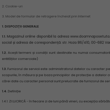
2. Cookie-uri
3. Model de formular de retragere încheiat prin Internet
1. DISPOZIȚII GENERALE
Magazinul online disponibil la adresa www.doamnaposetuta.ro, 
1.1.
social și adresa de corespondență: str. Hoża 86/410, 00-682 V
1.2.
Acești termeni și condiții sunt destinate nu numai consumatorilo
entităților comerciale)
1.3.
Furnizorul de servicii este administratorul datelor cu caracter p
scopurile, în măsura și pe baza principiilor de protecție a datelor 
cărei date cu caracter personal sunt prelucrate de furnizorul de serv
1.4.
Definiție
1.4.1.
ZI LUCRICĂ - în fiecare zi de luni până vineri, cu excepția sărbăt