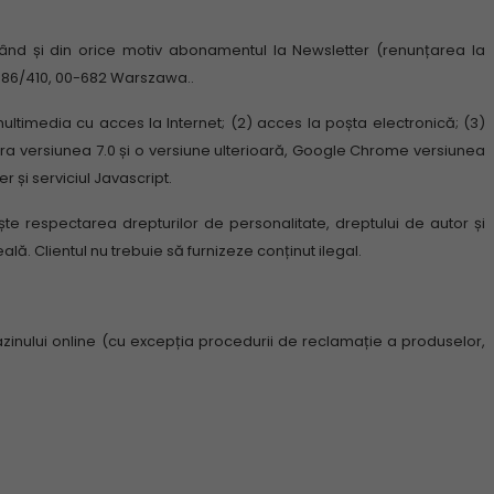
icând și din orice motiv abonamentul la Newsletter (renunțarea la
oża 86/410, 00-682 Warszawa..
 multimedia cu acces la Internet;
(2) acces la poșta electronică;
(3)
Opera versiunea 7.0 și o versiune ulterioară, Google Chrome versiunea
r și serviciul Javascript.
ște respectarea drepturilor de personalitate, dreptului de autor și
reală.
Clientul nu trebuie să furnizeze conținut ilegal.
agazinului online (cu excepția procedurii de reclamație a produselor,