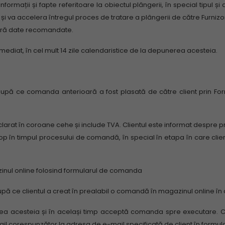
mații și fapte referitoare la obiectul plângerii, în special tipul și 
și va accelera întregul proces de tratare a plângerii de către Furnizor
fără date recomandate.
imediat, în cel mult 14 zile calendaristice de la depunerea acesteia.
 după ce comanda anterioară a fost plasată de către client prin Fo
clarat în coroane cehe și include TVA.
Clientul este informat despre pre
 e-shop în timpul procesului de comandă, în special în etapa în care c
inul online folosind formularul de comanda
pă ce clientul a creat în prealabil o comandă în magazinul online în 
rea acesteia și în același timp acceptă comanda spre executare.
C
ail corespunzător la adresa de e-mail specificată de client în form