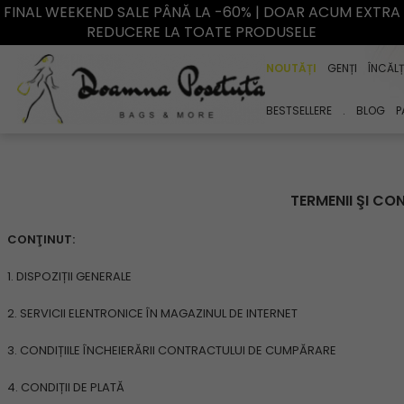
FINAL WEEKEND SALE PÂNĂ LA -60% | DOAR ACUM EXTRA
REDUCERE LA TOATE PRODUSELE
NOUTĂȚI
GENȚI
ÎNCĂL
BESTSELLERE
.
BLOG
P
TERMENII ŞI CO
CONŢINUT:
1. DISPOZIȚII GENERALE
2. SERVICII ELENTRONICE ÎN MAGAZINUL DE INTERNET
3. CONDIȚIILE ÎNCHEIERĂRII CONTRACTULUI DE CUMPĂRARE
4. CONDIȚII DE PLATĂ