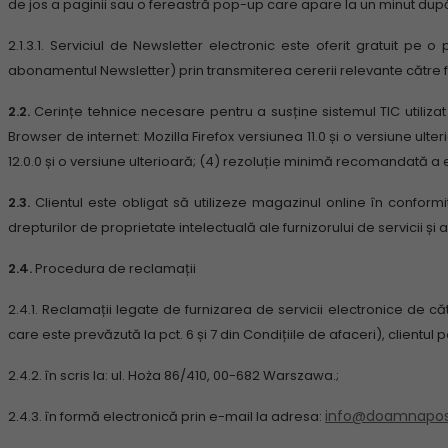
de jos a paginii sau o fereastră pop-up care apare la un minut dup
2.1.3.1.
Serviciul de Newsletter electronic este oferit gratuit pe 
abonamentul Newsletter) prin transmiterea cererii relevante către furn
2.2.
Cerințe tehnice necesare pentru a susține sistemul TIC utilizat 
Browser de internet: Mozilla Firefox versiunea 11.0 și o versiune ul
12.0.0 și o versiune ulterioară;
(4) rezoluție minimă recomandată a e
2.3.
Clientul este obligat să utilizeze magazinul online în conform
drepturilor de proprietate intelectuală ale furnizorului de servicii și al
2.4.
Procedura de reclamații
2.4.1.
Reclamații legate de furnizarea de servicii electronice de căt
care este prevăzută la pct. 6 și 7 din Condițiile de afaceri), client
2.4.2.
în scris la: ul. Hoża 86/410, 00-682 Warszawa.;
info@doamnapos
2.4.3.
în formă electronică prin e-mail la adresa: