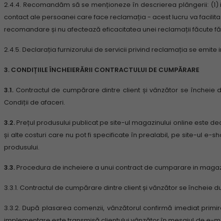
2.4.4.
Recomandăm să se menționeze în descrierea plângerii: (1) infor
contact ale persoanei care face reclamația - acest lucru va facilita 
recomandare și nu afectează eficacitatea unei reclamații făcute 
2.4.5.
Declarația furnizorului de servicii privind reclamația se emite 
3. CONDIȚIILE ÎNCHEIERĂRII CONTRACTULUI DE CUMPĂRARE
3.1.
Contractul de cumpărare dintre client și vânzător se încheie
Condiții de afaceri.
3.2.
Prețul produsului publicat pe site-ul magazinului online este de
și alte costuri care nu pot fi specificate în prealabil, pe site-ul
produsului.
3.3.
Procedura de incheiere a unui contract de cumparare in magaz
3.3.1.
Contractul de cumpărare dintre client și vânzător se încheie du
3.3.2.
După plasarea comenzii, vânzătorul confirmă imediat primi
implementare este transmisă clientului vânzător în mesajul de e-m