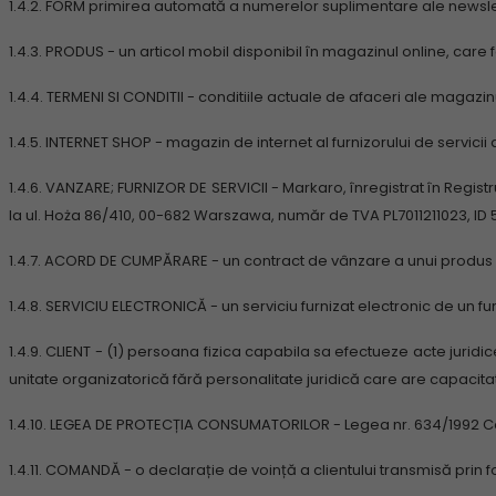
1.4.2.
FORM primirea automată a numerelor suplimentare ale newsletter
1.4.3.
PRODUS - un articol mobil disponibil în magazinul online, care 
1.4.4.
TERMENI SI CONDITII - conditiile actuale de afaceri ale magazin
1.4.5.
INTERNET SHOP - magazin de internet al furnizorului de servici
1.4.6.
VANZARE;
FURNIZOR DE SERVICII - Markaro, înregistrat în Registru
la ul. Hoża 86/410, 00-682 Warszawa,
număr de TVA PL7011211023, ID 
1.4.7.
ACORD DE CUMPĂRARE - un contract de vânzare a unui produs înch
1.4.8.
SERVICIU ELECTRONICĂ - un serviciu furnizat electronic de un furn
1.4.9.
CLIENT - (1) persoana fizica capabila sa efectueze acte juridi
unitate organizatorică fără personalitate juridică care are capacita
1.4.10.
LEGEA DE PROTECȚIA CONSUMATORILOR - Legea nr. 634/1992 Coll
1.4.11.
COMANDĂ - o declarație de voință a clientului transmisă prin 