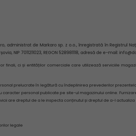
administrat de Markaro sp. z o.o., înregistrată în Registrul Nați
arșovia, NIP 7011211023, REGON 528981118, adresă de e-mail: inf
r finali, ci și entităților comerciale care utilizează serviciile maga
ersonal prelucrate în legătură cu îndeplinirea prevederilor prezentelo
cu caracter personal publicate pe site-ul magazinului online.
Furnizar
icii are dreptul de a le inspecta conținutul și dreptul de a-l actualiza
orilor legale