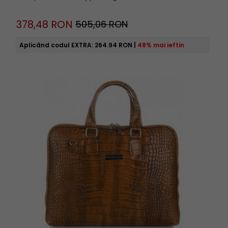
378,
48
RON
505,06 RON
Aplicând codul EXTRA:
264.94 RON
|
48% mai ieftin