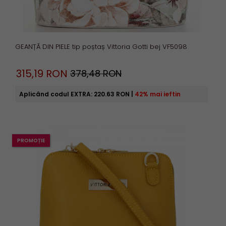
GEANȚĂ DIN PIELE tip poștaș Vittoria Gotti bej VF5098
315,
19
RON
378,48 RON
Aplicând codul EXTRA:
220.63 RON
|
42% mai ieftin
PROMOȚIE