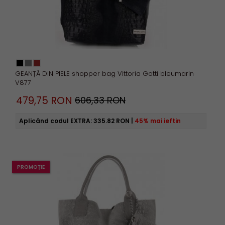
GEANȚĂ DIN PIELE shopper bag Vittoria Gotti bleumarin
V877
479,
75
RON
606,33 RON
Aplicând codul EXTRA:
335.82 RON
|
45% mai ieftin
PROMOȚIE