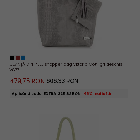
GEANȚĂ DIN PIELE shopper bag Vittoria Gotti gri deschis
V877
479,
75
RON
606,33 RON
Aplicând codul EXTRA:
335.82 RON
|
45% mai ieftin