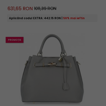
631,
65
RON
1011,39 RON
Aplicând codul EXTRA:
442.15 RON
|
56% mai ieftin
PROMOȚIE