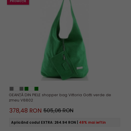
PROMOȚIE
GEANȚĂ DIN PIELE shopper bag Vittoria Gotti verde de
zmeu V8802
378,
48
RON
505,06 RON
Aplicând codul EXTRA:
264.94 RON
|
48% mai ieftin