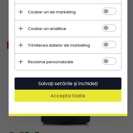
479,
75
RON
606,33 RON
Cookie-uri de marketing
Aplicând codul EXTRA:
335.82 RON
|
45% mai ieftin
Cookie-uri analitice
Trimiterea datelor de marketing
PROMOȚIE
Reclame personalizate
Salvați setările și închideți
Accepta toate