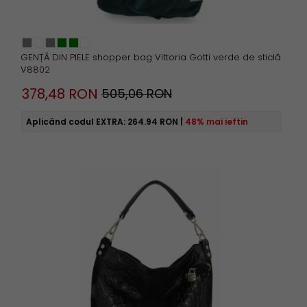
GENȚĂ DIN PIELE shopper bag Vittoria Gotti verde de sticlă
V8802
378,
48
RON
505,06 RON
Aplicând codul EXTRA:
264.94 RON
|
48% mai ieftin