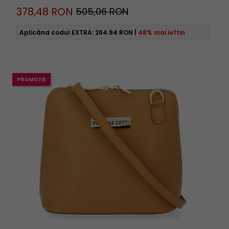
378,
48
RON
505,06 RON
Aplicând codul EXTRA:
264.94 RON
|
48% mai ieftin
PROMOȚIE