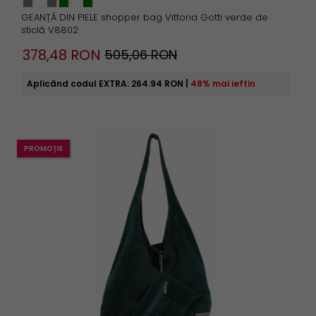
GEANȚĂ DIN PIELE shopper bag Vittoria Gotti verde de
sticlă V8802
378,
48
RON
505,06 RON
Aplicând codul EXTRA:
264.94 RON
|
48% mai ieftin
PROMOȚIE