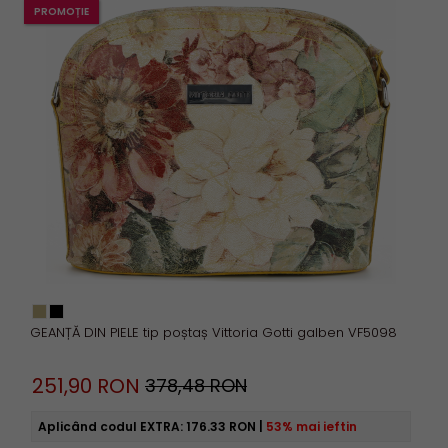
PROMOȚIE
S
M
L
XL
mai mult
Șterge filtru
GEANȚĂ DIN PIELE tip poștaș Vittoria Gotti galben VF5098
251,
90
RON
378,48 RON
Aplicând codul EXTRA:
176.33 RON
|
53% mai ieftin