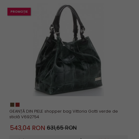
PROMOȚIE
GEANȚĂ DIN PIELE shopper bag Vittoria Gotti verde de
sticlă V692754
543,
04
RON
631,65 RON