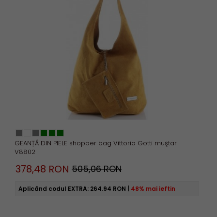
GEANȚĂ DIN PIELE shopper bag Vittoria Gotti muştar
V8802
378,
48
RON
505,06 RON
Aplicând codul EXTRA:
264.94 RON
|
48% mai ieftin