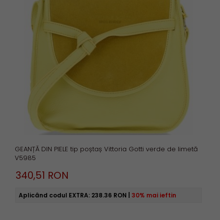
GEANȚĂ DIN PIELE tip poștaș Vittoria Gotti verde de limetă
V5985
340,
51
RON
Aplicând codul EXTRA:
238.36 RON
|
30% mai ieftin