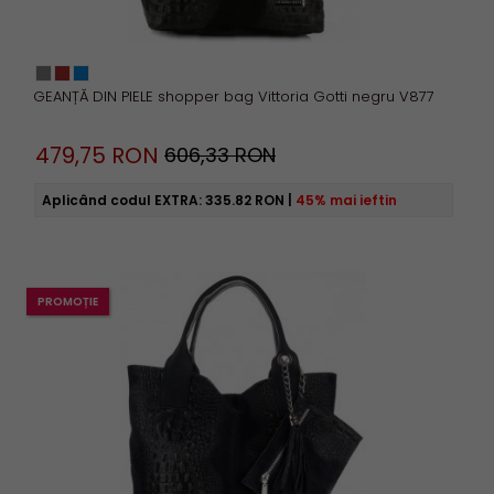
GEANȚĂ DIN PIELE shopper bag Vittoria Gotti negru V877
479,
75
RON
606,33 RON
Aplicând codul EXTRA:
335.82 RON
|
45% mai ieftin
PROMOȚIE