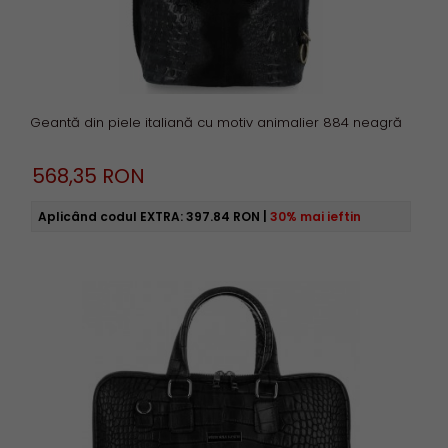
Geantă din piele italiană cu motiv animalier 884 neagră
568,
35
RON
Aplicând codul EXTRA:
397.84 RON
|
30% mai ieftin