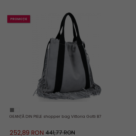
PROMOȚIE
GEANȚĂ DIN PIELE shopper bag Vittoria Gotti B7
252,
89
RON
441,77 RON