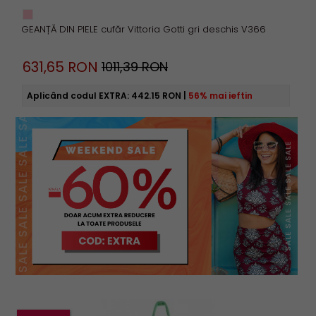
GEANȚĂ DIN PIELE cufăr Vittoria Gotti gri deschis V366
631,
65
RON
1011,39 RON
Aplicând codul EXTRA:
442.15 RON
|
56% mai ieftin