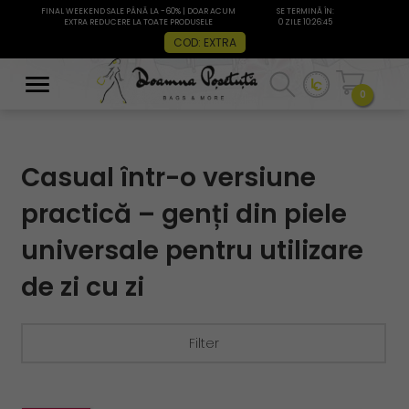
FINAL WEEKEND SALE PÂNĂ LA -60% | DOAR ACUM
SE TERMINĂ ÎN:
EXTRA REDUCERE LA TOATE PRODUSELE
0 ZILE 10:26:44
COD: EXTRA
0
Casual într-o versiune
practică – genți din piele
universale pentru utilizare
de zi cu zi
Filter
filtru