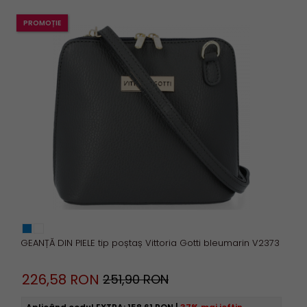
PROMOȚIE
GEANȚĂ DIN PIELE tip poștaș Vittoria Gotti bleumarin V2373
226,
58
RON
251,90 RON