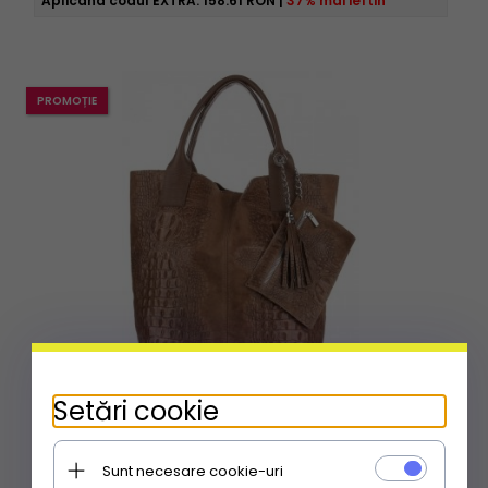
Aplicând codul EXTRA:
158.61 RON
|
37% mai ieftin
PROMOȚIE
Setări cookie
GEANȚĂ DIN PIELE shopper bag Vittoria Gotti maro
pământiu V877
Sunt necesare cookie-uri