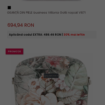
GEANȚĂ DIN PIELE business Vittoria Gotti roșcat V871
694,
94
RON
Aplicând codul EXTRA:
486.46 RON
|
30% mai ieftin
PROMOȚIE