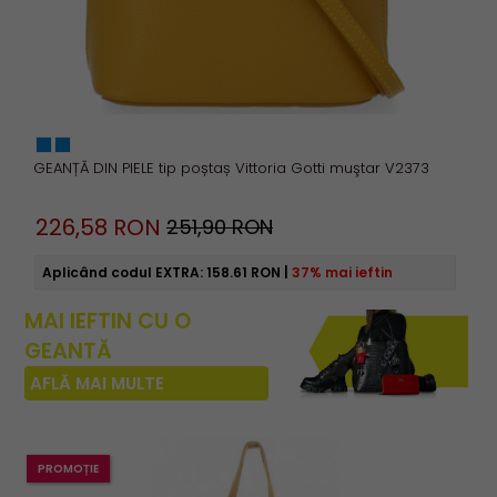
GEANȚĂ DIN PIELE tip poștaș Vittoria Gotti muştar V2373
226,
58
RON
251,90 RON
Aplicând codul EXTRA:
158.61 RON
|
37% mai ieftin
MAI IEFTIN CU O
GEANTĂ
AFLĂ MAI MULTE
PROMOȚIE