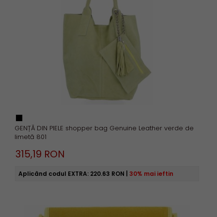
GENȚĂ DIN PIELE shopper bag Genuine Leather verde de
limetă 801
315,
19
RON
Aplicând codul EXTRA:
220.63 RON
|
30% mai ieftin