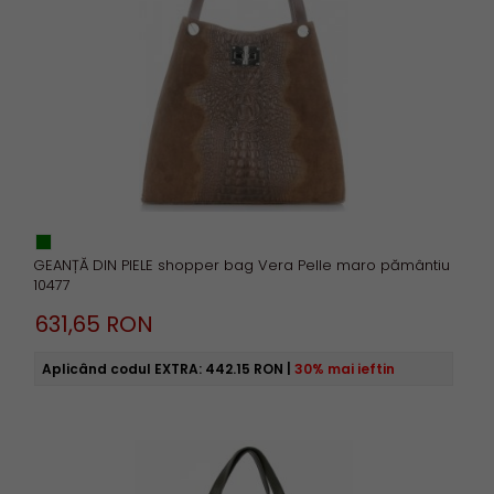
GEANȚĂ DIN PIELE shopper bag Vera Pelle maro pământiu
10477
631,
65
RON
Aplicând codul EXTRA:
442.15 RON
|
30% mai ieftin