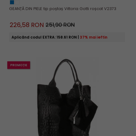
GEANȚĂ DIN PIELE tip poștaș Vittoria Gotti roșcat V2373
226,
58
RON
251,90 RON
Aplicând codul EXTRA:
158.61 RON
|
37% mai ieftin
PROMOȚIE