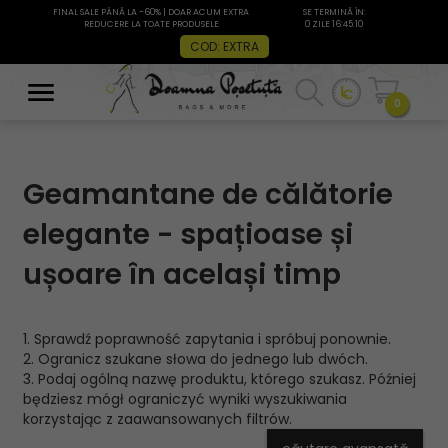
FINAL SALE PÂNĂ LA -60% | DOAR ACUM EXTRA
SE TERMINĂ ÎN:
REDUCERE LA TOATE PRODUSELE
0 ZILE 16:45:10
COD: EXTRA
0
Geamantane de călătorie
elegante - spațioase și
ușoare în același timp
1. Sprawdź poprawność zapytania i spróbuj ponownie.
2. Ogranicz szukane słowa do jednego lub dwóch.
3. Podaj ogólną nazwę produktu, którego szukasz. Później
będziesz mógł ograniczyć wyniki wyszukiwania
korzystając z zaawansowanych filtrów.