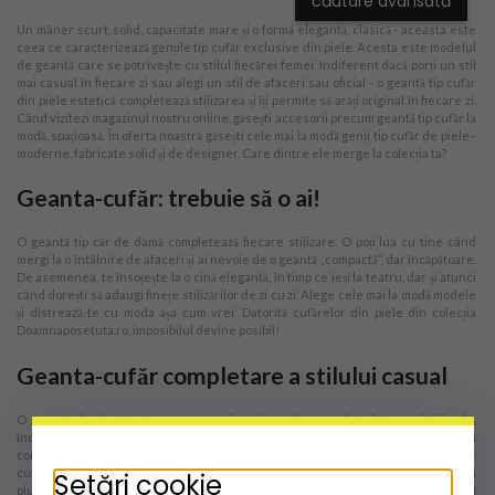
căutare avansată
Un mâner scurt, solid, capacitate mare și o formă elegantă, clasică - aceasta este
ceea ce caracterizează gențile tip cufăr exclusive din piele. Acesta este modelul
de geantă care se potrivește cu stilul fiecărei femei. Indiferent dacă porți un stil
mai casual în fiecare zi sau alegi un stil de afaceri sau oficial - o geantă tip cufăr
din piele estetică completează stilizarea și îți permite să arăți original în fiecare zi.
Când vizitezi magazinul nostru online, găsești accesorii precum geantă tip cufăr la
modă, spațioasă. În oferta noastră găsești cele mai la modă genți tip cufăr de piele -
moderne, fabricate solid și de designer. Care dintre ele merge la colecția ta?
Geanta-cufăr: trebuie să o ai!
O geantă tip căr de damă completează fiecare stilizare. O poți lua cu tine când
mergi la o întâlnire de afaceri și ai nevoie de o geantă „compactă”, dar încăpătoare.
De asemenea, te însoțește la o cină elegantă, în timp ce ieși la teatru, dar și atunci
când dorești să adaugi finețe stilizărilor de zi cu zi. Alege cele mai la modă modele
și distrează-te cu moda așa cum vrei. Datorită cufărelor din piele din colecția
Doamnaposetuta.ro, imposibilul devine posibil!
Geanta-cufăr completare a stilului casual
O geantă de damă este un accesoriu universal care, datorită capacității sale,
încape tot ce ai nevoie. Îți oferim genți de mână, cufăre de damă și alte accesorii și
completări ieftine care devin parte din garderoba ta cu un singur clic. Gențile-
cufăr nu ies niciodată din modă, deoarece combină eleganța și funcționalitatea. În
Setări cookie
plus, se potrivesc atât stilului urban casual și se încadrează perfect în codul