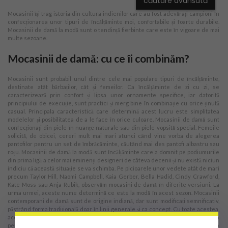
căutare avansată
Mocasinii își trag istoria din cultura indienilor care au fost adevărați campioni în
confecționarea unor tipuri de încălțăminte moi, confortabile și foarte durabile.
Mocasinii de damă la modă sunt o tendință fierbinte care este în vigoare de mai
multe sezoane.
Mocasinii de damă: cu ce îi combinăm?
Mocasinii sunt probabil unul dintre cele mai populare tipuri de încălțăminte,
destinate atât bărbaților, cât și femeilor. Ca încălțăminte de zi cu zi, se
caracterizează prin confort și lipsa unor ornamente specifice, iar datorită
principiului de execuție, sunt practici și merg bine în combinație cu orice ținută
casual. Principala caracteristică care determină acest lucru este simplitatea
modelelor și posibilitatea de a le face în orice culoare. Mocasinii de damă sunt
confecționați din piele în nuanțe naturale sau din piele vopsită special. Femeile
solicită, de obicei, cereri mult mai mari atunci când vine vorba de alegerea
pantofilor pentru un set de îmbrăcăminte, căutând mai des pantofi albastru sau
roșu. Mocasinii de damă la modă sunt încălțăminte care a domnit pe podiumurile
din prima ligă a celor mai eminenți designeri de câteva decenii și nu există niciun
indiciu că această situație se va schimba. Pe picioarele unor vedete atât de mari
precum Taylor Hill, Naomi Campbell, Kaia Gerber, Bella Hadid, Cindy Crawford,
Kate Moss sau Anja Rubik, observăm mocasini de damă în diferite versiuni. La
urma urmei, aceste nume determină ce este la modă în acest sezon. Mocasinii
contemporani de damă sunt de origine indiană, dar sunt modificați semnificativ,
păstrând forma tradițională doar în linii generale și ca concept. Cu toate acestea,
aceștia sunt încă printre cele mai confortabile modele de încălțăminte purtate în
perioadele de tranziție, când picioarele necesită o protecție mai mare împotriva