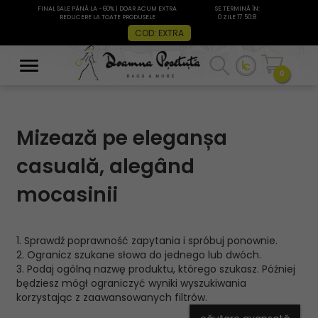
FINAL SALE PÂNĂ LA -60% | DOAR ACUM EXTRA
SE TERMINĂ ÎN:
REDUCERE LA TOATE PRODUSELE
0 ZILE 17:50:7
COD: EXTRA
0
Mizează pe eleganșa
casuală, alegând
mocasinii
1. Sprawdź poprawność zapytania i spróbuj ponownie.
2. Ogranicz szukane słowa do jednego lub dwóch.
3. Podaj ogólną nazwę produktu, którego szukasz. Później
będziesz mógł ograniczyć wyniki wyszukiwania
korzystając z zaawansowanych filtrów.