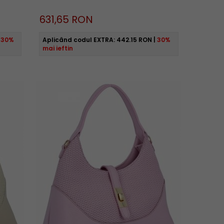
631,
65
RON
|
30%
Aplicând codul EXTRA:
442.15 RON
|
30%
mai ieftin