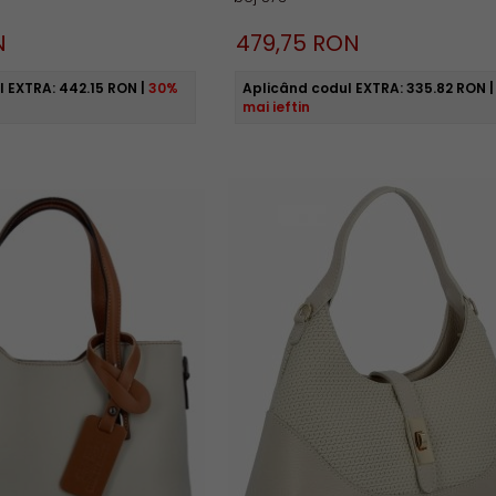
N
479,
75
RON
l EXTRA:
442.15 RON
|
30%
Aplicând codul EXTRA:
335.82 RON
mai ieftin