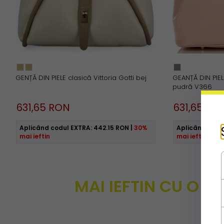
GENȚĂ DIN PIELE clasică Vittoria Gotti bej
GEANȚĂ DIN PIELE
pudră V366
631,
65
RON
631,
65
RO
Aplicând codul EXTRA:
442.15 RON
|
30%
Aplicând codu
mai ieftin
mai ieftin
MAI IEFTIN CU O 