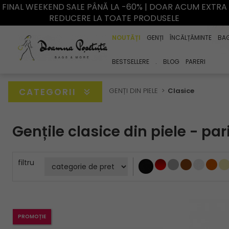
FINAL WEEKEND SALE PÂNĂ LA -60% | DOAR ACUM EXTRA
REDUCERE LA TOATE PRODUSELE
NOUTĂȚI
GENȚI
ÎNCĂLȚĂMINTE
BA
BESTSELLERE
.
BLOG
PARERI
CATEGORII
GENȚI DIN PIELE
Clasice
Gențile clasice din piele - par
filtru
PROMOȚIE