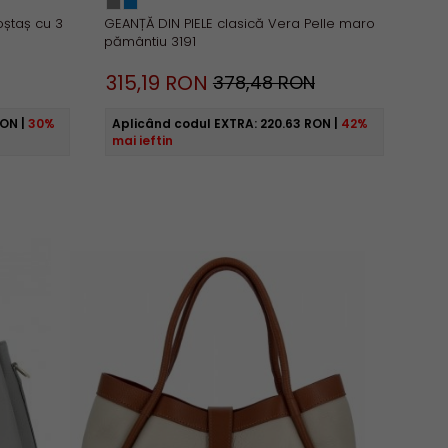
oștaș cu 3
GEANȚĂ DIN PIELE clasică Vera Pelle maro
pământiu 3191
315,
19
RON
378,48 RON
RON
|
30%
Aplicând codul EXTRA:
220.63 RON
|
42%
mai ieftin