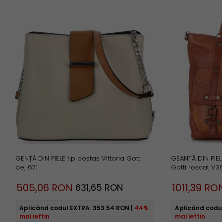
GENȚĂ DIN PIELE tip poștaș Vittoria Gotti
GEANȚĂ DIN PIEL
bej 671
Gotti roșcat V3
505,
06
RON
1011,
39
RO
631,65 RON
Aplicând codul EXTRA:
353.54 RON
|
44%
Aplicând codu
mai ieftin
mai ieftin