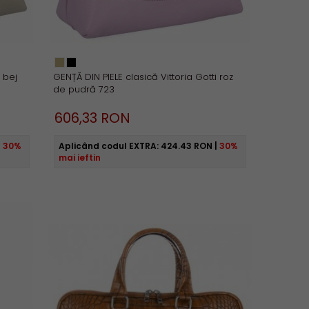
 bej
GENȚĂ DIN PIELE clasică Vittoria Gotti roz
de pudră 723
606,
33
RON
|
30%
Aplicând codul EXTRA:
424.43 RON
|
30%
mai ieftin