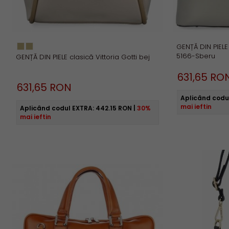
GENȚĂ DIN PIELE 
5166-Sberu
GENȚĂ DIN PIELE clasică Vittoria Gotti bej
631,
65
RO
631,
65
RON
Aplicând codu
mai ieftin
Aplicând codul EXTRA:
442.15 RON
|
30%
mai ieftin