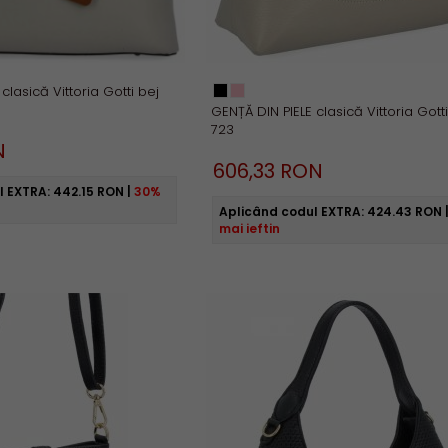
clasică Vittoria Gotti bej
GENȚĂ DIN PIELE clasică Vittoria Gotti
723
N
606,
33
RON
l EXTRA:
442.15 RON
|
30%
Aplicând codul EXTRA:
424.43 RON
mai ieftin