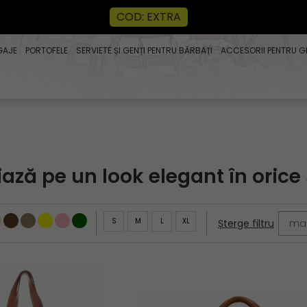
COD: EXTRA
GAJE
PORTOFELE
SERVIETE ȘI GENȚI PENTRU BĂRBAȚI
ACCESORII PENTRU G
iază pe un look elegant în orice 
S
M
L
XL
mai
Șterge filtru