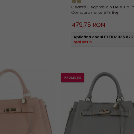
Geantă Elegantă din Piele Tip P
Compartimente 573 Bej
479,
75
RON
Aplicând codul EXTRA:
335.82 
mai ieftin
PROMOȚIE