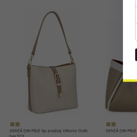
GENȚĂ DIN PIELE tip poștaș Vittoria Gotti
GENȚĂ DIN PIELE 
bej 573