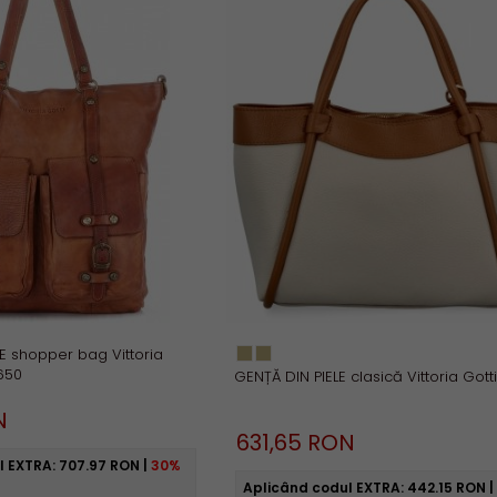
E shopper bag Vittoria
650
GENȚĂ DIN PIELE clasică Vittoria Gotti
N
631,
65
RON
l EXTRA:
707.97 RON
|
30%
Aplicând codul EXTRA:
442.15 RON
|