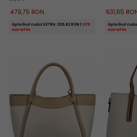
479,
75
RON
631,
65
RO
Aplicând codul EXTRA:
335.82 RON
|
30%
Aplicând codu
mai ieftin
mai ieftin