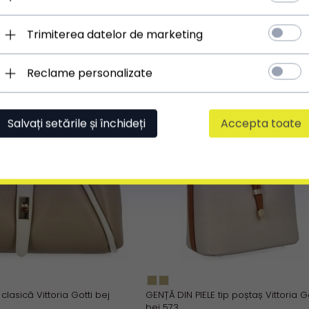
Trimiterea datelor de marketing
Reclame personalizate
Salvați setările și închideți
Accepta toate
clasică Vittoria Gotti bej
GENȚĂ DIN PIELE tip poștaș Vittoria Go
bej 573