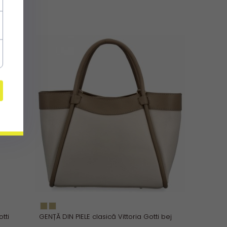
tti
GENȚĂ DIN PIELE clasică Vittoria Gotti bej