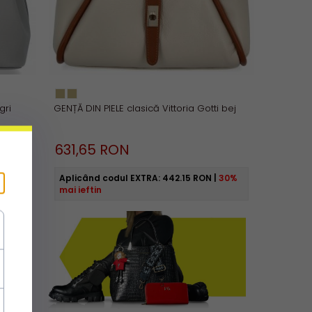
gri
GENȚĂ DIN PIELE clasică Vittoria Gotti bej
631,
65
RON
56%
Aplicând codul EXTRA:
442.15 RON
|
30%
mai ieftin