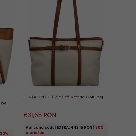
GENȚĂ DIN PIELE clasică Vittoria Gotti bej
 bej
631,
65
RON
Aplicând codul EXTRA:
442.15 RON
|
30%
mai ieftin
30%