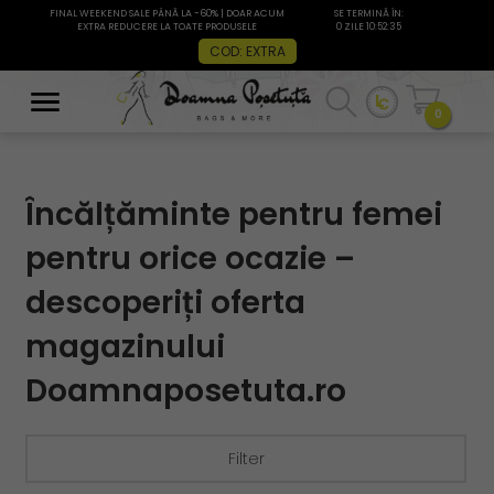
FINAL WEEKEND SALE PÂNĂ LA -60% | DOAR ACUM
SE TERMINĂ ÎN:
EXTRA REDUCERE LA TOATE PRODUSELE
0 ZILE 10:52:34
COD: EXTRA
0
Încălțăminte pentru femei
pentru orice ocazie –
descoperiți oferta
magazinului
Doamnaposetuta.ro
Filter
filtru