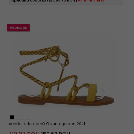
Aplicând codul EXTRA:
85.73 RON
|
47% mai ieftin
PROMOȚIE
sandale de damă Givana galben 2041