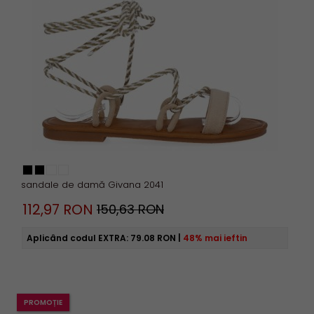
sandale de damă Givana 2041
112,
97
RON
150,63 RON
Aplicând codul EXTRA:
79.08 RON
|
48% mai ieftin
PROMOȚIE