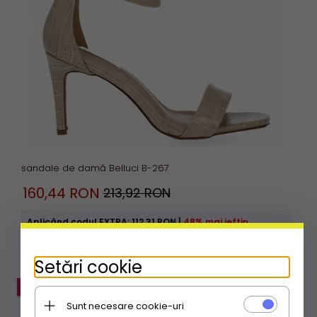
sandale de damă Belluci B-267
160,
44
RON
213,92 RON
Aplicând codul EXTRA:
112.31 RON
|
48% mai ieftin
Setări cookie
PROMOȚIE
Sunt necesare cookie-uri