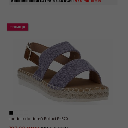
Aplicând codul EXTRA:
96.36 RON
|
47% mai ieftin
PROMOȚIE
sandale de damă Belluci B-570