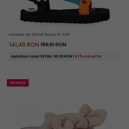
sandale de damă Belluci B-636
141,
46
RON
188,61 RON
Aplicând codul EXTRA:
99.02 RON
|
47% mai ieftin
PROMOȚIE