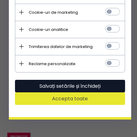
Cookie-uri de marketing
Cookie-uri analitice
Trimiterea datelor de marketing
Reclame personalizate
flip-flops de damă Sergio Todzi LS211
Salvați setările și închideți
84,
49
RON
112,66 RON
Accepta toate
Aplicând codul EXTRA:
59.14 RON
|
48% mai ieftin
PROMOȚIE