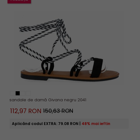
sandale de damă Givana negru 2041
112,
97
RON
150,63 RON
Aplicând codul EXTRA:
79.08 RON
|
48% mai ieftin