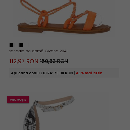
sandale de damă Givana 2041
112,
97
RON
150,63 RON
Aplicând codul EXTRA:
79.08 RON
|
48% mai ieftin
PROMOȚIE