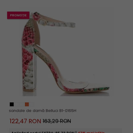
PROMOȚIE
mai mult
Șterge filtru
sandale de damă Belluci B1-0165H
122,
47
RON
163,29 RON