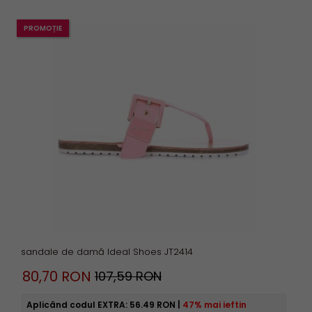
PROMOȚIE
sandale de damă Ideal Shoes JT2414
80,
70
RON
107,59 RON
Aplicând codul EXTRA:
56.49 RON
|
47% mai ieftin