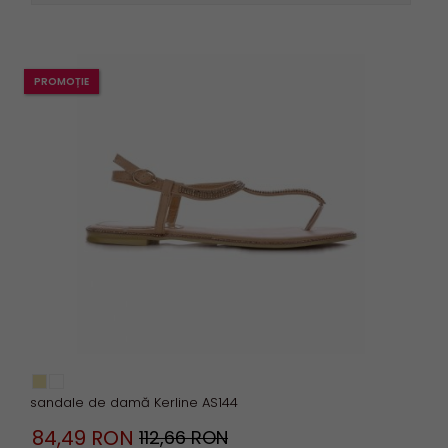
PROMOȚIE
sandale de damă Kerline AS144
84,
49
RON
112,66 RON