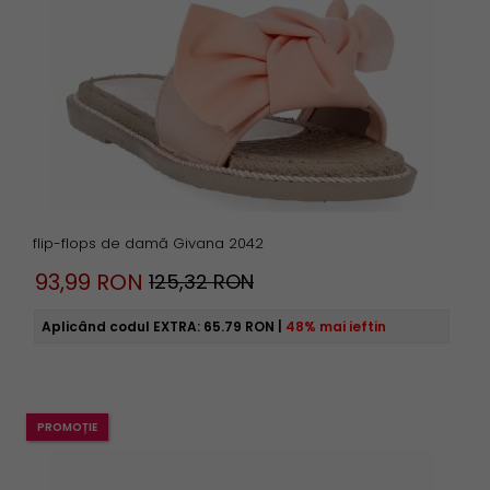
flip-flops de damă Givana 2042
93,
99
RON
125,32 RON
Aplicând codul EXTRA:
65.79 RON
|
48% mai ieftin
PROMOȚIE