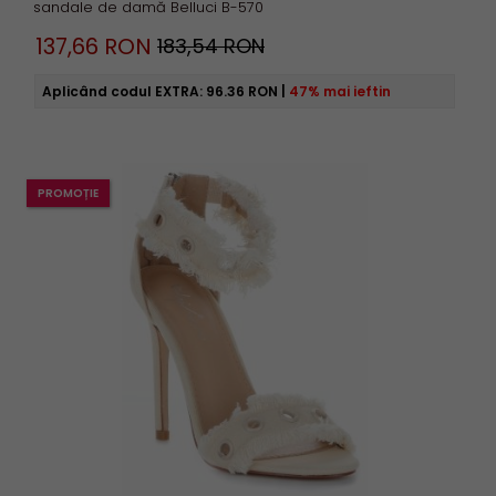
sandale de damă Belluci B-570
137,
66
RON
183,54 RON
Aplicând codul EXTRA:
96.36 RON
|
47% mai ieftin
PROMOȚIE