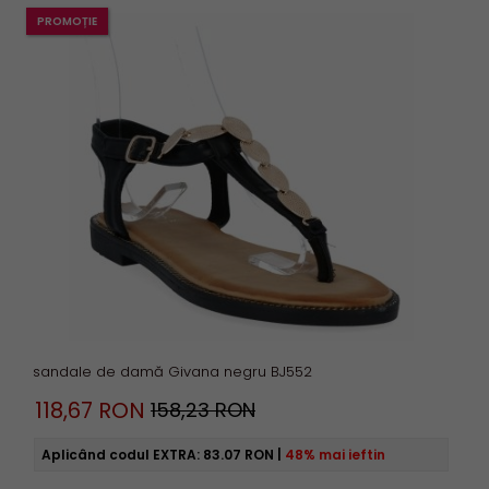
PROMOȚIE
sandale de damă Givana negru BJ552
118,
67
RON
158,23 RON
Aplicând codul EXTRA:
83.07 RON
|
48% mai ieftin