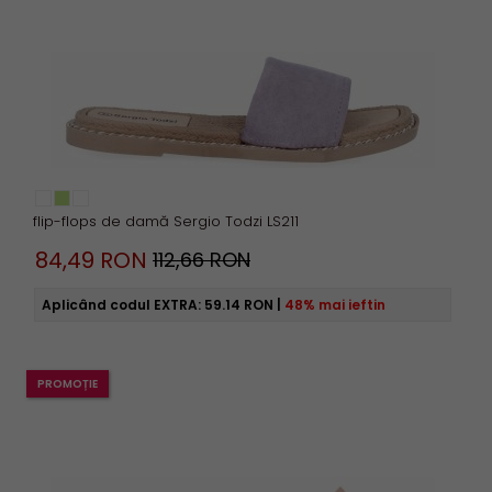
flip-flops de damă Sergio Todzi LS211
84,
49
RON
112,66 RON
Aplicând codul EXTRA:
59.14 RON
|
48% mai ieftin
PROMOȚIE