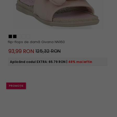
flip-flops de damă Givana NN160
93,
99
RON
125,32 RON
Aplicând codul EXTRA:
65.79 RON
|
48% mai ieftin
PROMOȚIE