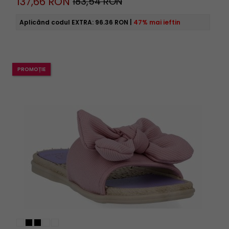
137,
66
RON
183,54 RON
Aplicând codul EXTRA:
96.36 RON
|
47% mai ieftin
PROMOȚIE