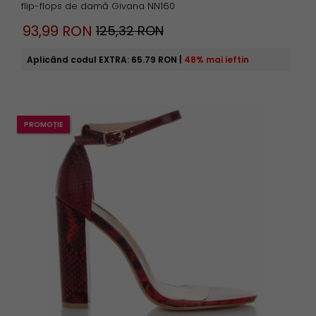
flip-flops de damă Givana NN160
93,
99
RON
125,32 RON
Aplicând codul EXTRA:
65.79 RON
|
48% mai ieftin
PROMOȚIE