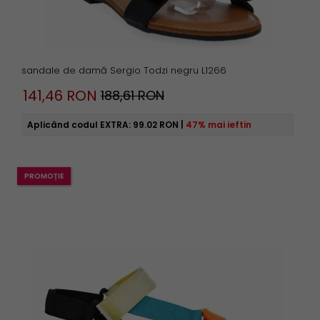
sandale de damă Sergio Todzi negru L1266
141,
46
RON
188,61 RON
Aplicând codul EXTRA:
99.02 RON
|
47% mai ieftin
PROMOȚIE