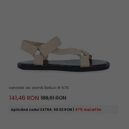
sandale de damă Belluci B-575
141,
46
RON
188,61 RON
Aplicând codul EXTRA:
99.02 RON
|
47% mai ieftin