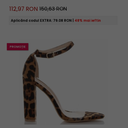
112,
97
RON
150,63 RON
Aplicând codul EXTRA:
79.08 RON
|
48% mai ieftin
PROMOȚIE