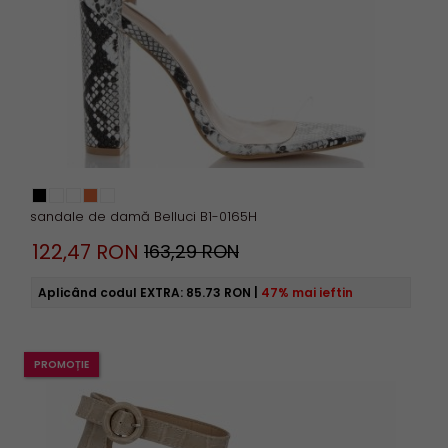
sandale de damă Belluci B1-0165H
122,
47
RON
163,29 RON
Aplicând codul EXTRA:
85.73 RON
|
47% mai ieftin
PROMOȚIE