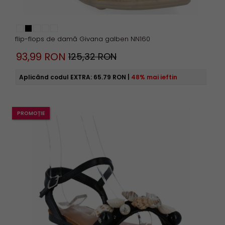
flip-flops de damă Givana galben NN160
93,
99
RON
125,32 RON
Aplicând codul EXTRA:
65.79 RON
|
48% mai ieftin
PROMOȚIE