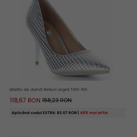
stiletto de damă Belluci argint TA10-150
118,
67
RON
158,23 RON
Aplicând codul EXTRA:
83.07 RON
|
48% mai ieftin