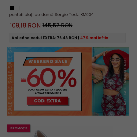
pantofi plați de damă Sergio Todzi KM004
109,
18
RON
145,57 RON
Aplicând codul EXTRA:
76.43 RON
|
47% mai ieftin
PROMOȚIE