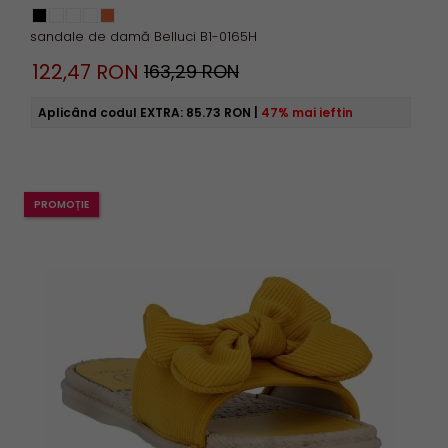
sandale de damă Belluci B1-0165H
122,
47
RON
163,29 RON
Aplicând codul EXTRA:
85.73 RON
|
47% mai ieftin
PROMOȚIE