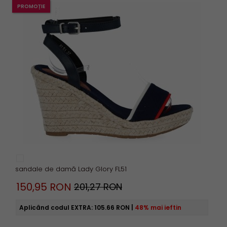
PROMOȚIE
sandale de damă Lady Glory FL51
150,
95
RON
201,27 RON
Aplicând codul EXTRA:
105.66 RON
|
48% mai ieftin