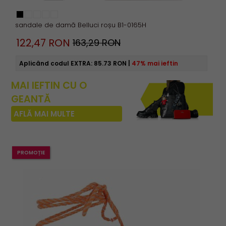
sandale de damă Belluci roșu B1-0165H
122,
47
RON
163,29 RON
Aplicând codul EXTRA:
85.73 RON
|
47% mai ieftin
MAI IEFTIN CU O
GEANTĂ
AFLĂ MAI MULTE
PROMOȚIE