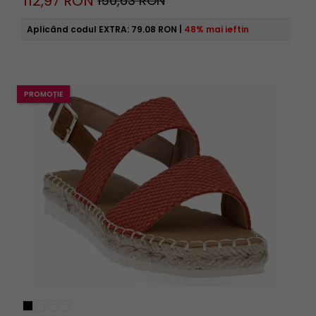
112,
97
RON
150,63 RON
Aplicând codul EXTRA:
79.08 RON
|
48% mai ieftin
PROMOȚIE