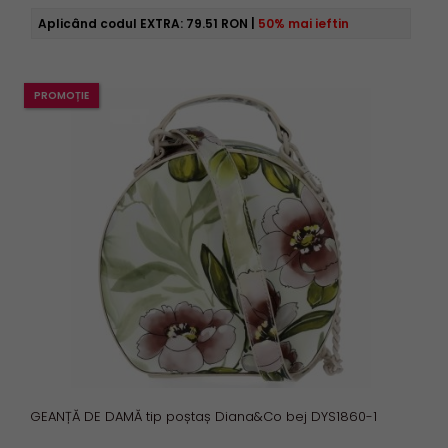
Aplicând codul EXTRA:
79.51 RON
|
50% mai ieftin
PROMOȚIE
GEANȚĂ DE DAMĂ tip poștaș Diana&Co bej DYS1860-1