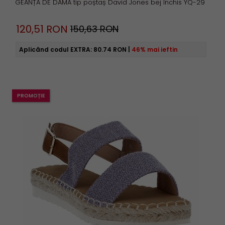
GEANȚĂ DE DAMĂ tip poștaș David Jones bej închis YQ-29
120,
51
RON
150,63 RON
Aplicând codul EXTRA:
80.74 RON
|
46% mai ieftin
PROMOȚIE