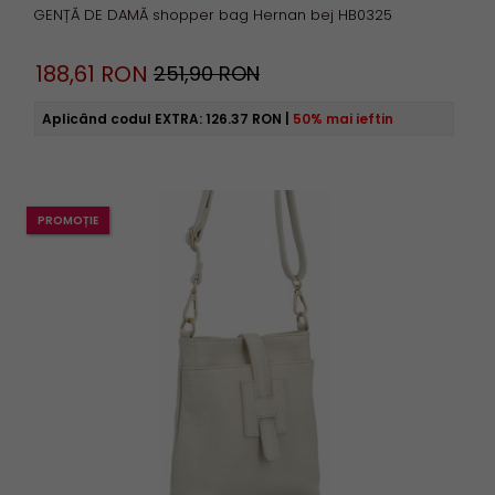
GENȚĂ DE DAMĂ shopper bag Hernan bej HB0325
188,
61
RON
251,90 RON
Aplicând codul EXTRA:
126.37 RON
|
50% mai ieftin
PROMOȚIE