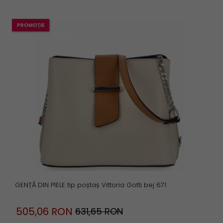
PROMOȚIE
GENȚĂ DIN PIELE tip poștaș Vittoria Gotti bej 671
505,
06
RON
631,65 RON