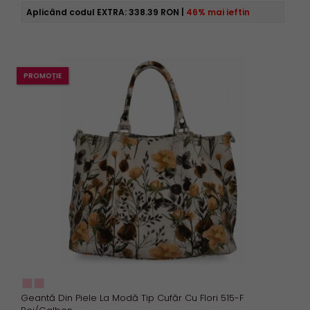
Aplicând codul EXTRA:
338.39 RON
|
46% mai ieftin
PROMOȚIE
Geantă Din Piele La Modă Tip Cufăr Cu Flori 515-F