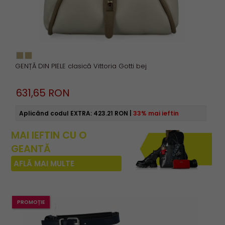
GENȚĂ DIN PIELE clasică Vittoria Gotti bej
631,
65
RON
Aplicând codul EXTRA:
423.21 RON
|
33% mai ieftin
MAI IEFTIN CU O
GEANTĂ
AFLĂ MAI MULTE
PROMOȚIE