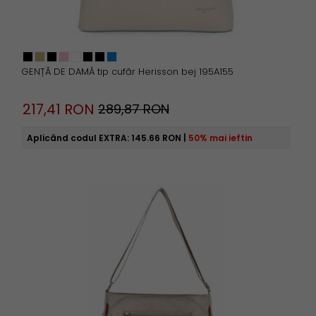
GENȚĂ DE DAMĂ tip cufăr Herisson bej 195A155
217,
41
RON
289,87 RON
Aplicând codul EXTRA:
145.66 RON
|
50% mai ieftin