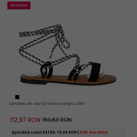
PROMOȚIE
sandale de damă Givana negru 2041
112,
97
RON
150,63 RON
Aplicând codul EXTRA:
75.69 RON
|
50% mai ieftin