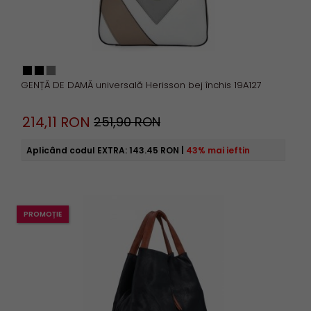
GENȚĂ DE DAMĂ universală Herisson bej închis 19A127
214,
11
RON
251,90 RON
Aplicând codul EXTRA:
143.45 RON
|
43% mai ieftin
PROMOȚIE