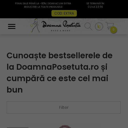
FINAL SALE PÂNĂ LA -60% | DOAR ACUM EXTRA
SE TERMINĂ ÎN:
REDUCERE LA TOATE PRODUSELE
0 ZILE 2:3:54
COD: EXTRA
0
Cunoaște bestsellerele de
la DoamnaPosetuta.ro și
cumpără ce este cel mai
bun
Filter
filtru