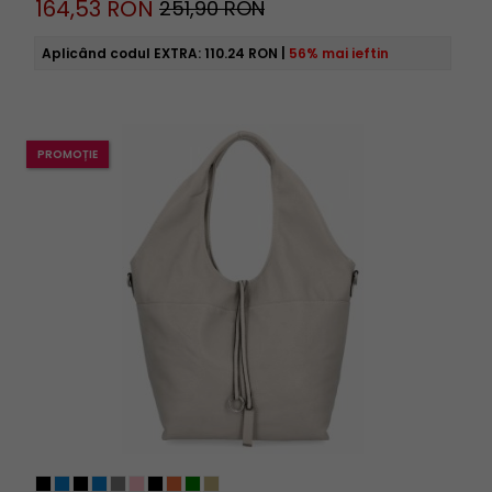
164,
53
RON
251,90 RON
Aplicând codul EXTRA:
110.24 RON
|
56% mai ieftin
PROMOȚIE