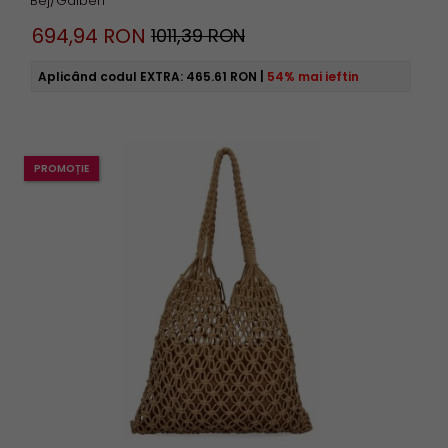
Bej/Galben
694,
94
RON
1011,39 RON
Aplicând codul EXTRA:
465.61 RON
|
54% mai ieftin
PROMOȚIE