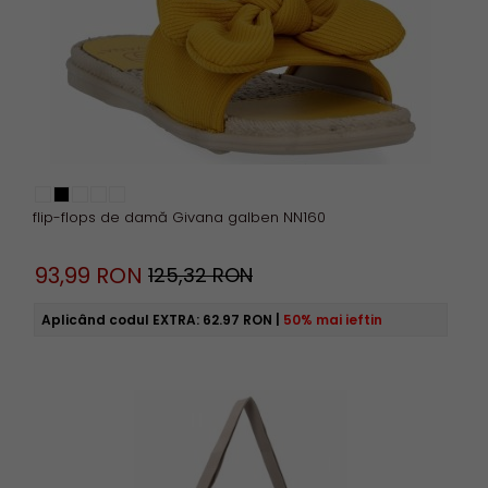
flip-flops de damă Givana galben NN160
93,
99
RON
125,32 RON
Aplicând codul EXTRA:
62.97 RON
|
50% mai ieftin