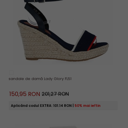
sandale de damă Lady Glory FL51
150,
95
RON
201,27 RON
Aplicând codul EXTRA:
101.14 RON
|
50% mai ieftin