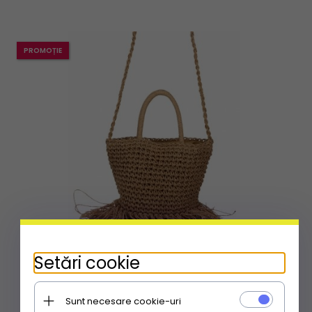
PROMOȚIE
Setări cookie
GEANȚĂ DE DAMĂ tip poștaș David Jones YQ-38
Sunt necesare cookie-uri
100,
97
RON
188,61 RON