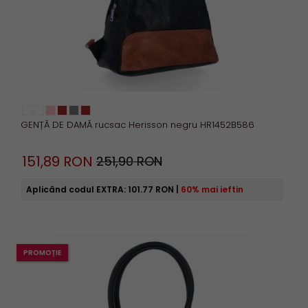
GENȚĂ DE DAMĂ rucsac Herisson negru HR1452B586
151,
89
RON
251,90 RON
Aplicând codul EXTRA:
101.77 RON
|
60% mai ieftin
PROMOȚIE