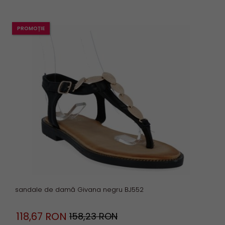
PROMOȚIE
sandale de damă Givana negru BJ552
118,
67
RON
158,23 RON