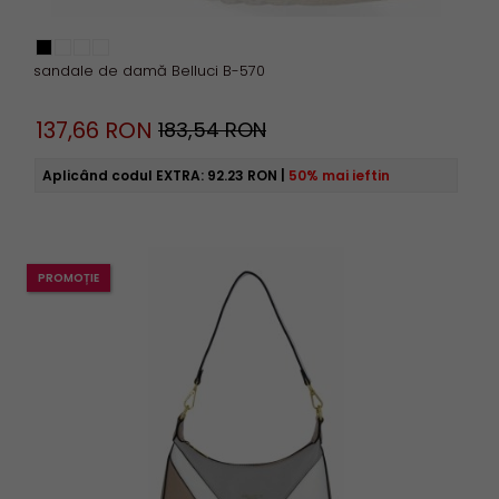
sandale de damă Belluci B-570
137,
66
RON
183,54 RON
Aplicând codul EXTRA:
92.23 RON
|
50% mai ieftin
PROMOȚIE