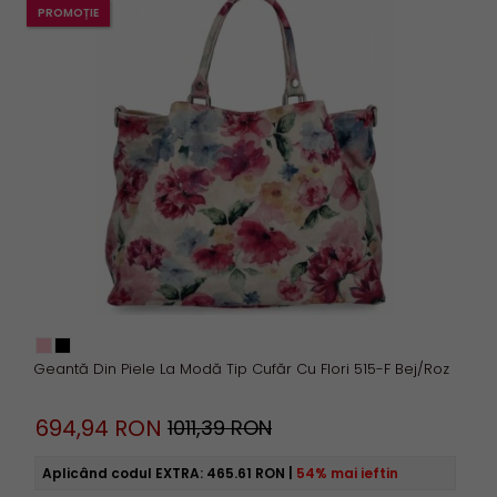
PROMOȚIE
S
M
L
XL
XXL
mai mult
Șterge filtru
Geantă Din Piele La Modă Tip Cufăr Cu Flori 515-F Bej/Roz
694,
94
RON
1011,39 RON
Aplicând codul EXTRA:
465.61 RON
|
54% mai ieftin