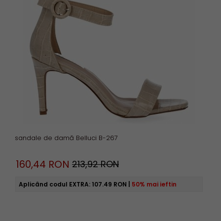
sandale de damă Belluci B-267
160,
44
RON
213,92 RON
Aplicând codul EXTRA:
107.49 RON
|
50% mai ieftin