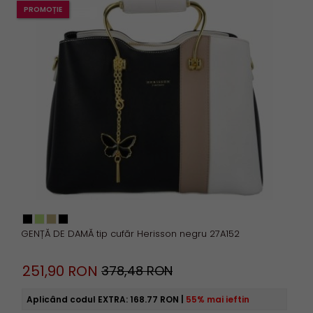
PROMOȚIE
GENȚĂ DE DAMĂ tip cufăr Herisson negru 27A152
251,
90
RON
378,48 RON
Aplicând codul EXTRA:
168.77 RON
|
55% mai ieftin