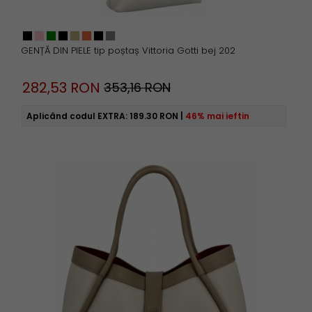
GENȚĂ DIN PIELE tip poștaș Vittoria Gotti bej 202
282,
53
RON
353,16 RON
Aplicând codul EXTRA:
189.30 RON
|
46% mai ieftin