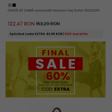
GENȚĂ DE DAMĂ universală Herisson bej închis 1002L5251
122,
47
RON
163,29 RON
Aplicând codul EXTRA:
82.05 RON
|
50% mai ieftin