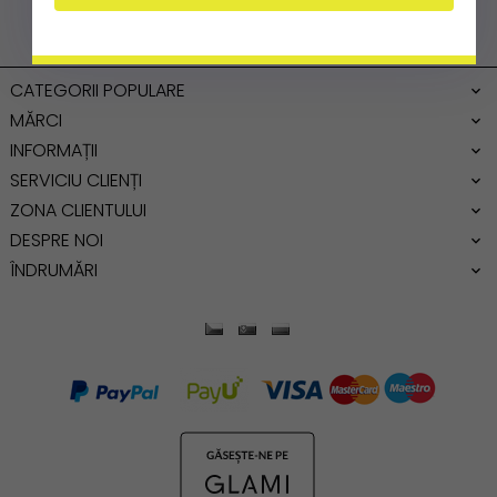
CATEGORII POPULARE
MĂRCI
INFORMAȚII
SERVICIU CLIENȚI
ZONA CLIENTULUI
DESPRE NOI
ÎNDRUMĂRI