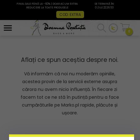
FINAL SALE PÂNĂ LA -60% | DOAR ACUM EXTRA
SE TERMINĂ ÎN:
REDUCERE LA TOATE PRODUSELE
0 ZILE 22:26:53
COD: EXTRA
0
Aflați ce spun aceștia despre noi.
Vă informăm că noi nu moderăm opiniile,
acestea provin de la servicii externe asupra
cărora nu avem nicio influență. În fiecare zi
facem tot ce ne stă în putință pentru a face
cumpărăturile pe Marko.pl rapide, plăcute și
ușoare.