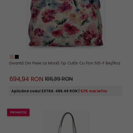
S
M
L
XL
XXL
mai mult
Șterge filtru
Geantă Din Piele La Modă Tip Cufăr Cu Flori 515-F Bej/Roz
694,
94
RON
1011,39 RON
Aplicând codul EXTRA:
486.46 RON
|
52% mai ieftin
PROMOȚIE