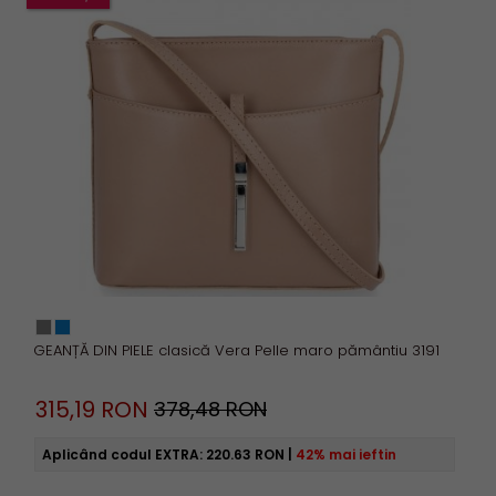
GEANȚĂ DIN PIELE clasică Vera Pelle maro pământiu 3191
315,
19
RON
378,48 RON
Aplicând codul EXTRA:
220.63 RON
|
42% mai ieftin