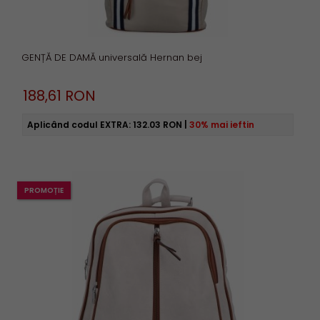
GENȚĂ DE DAMĂ universală Hernan bej
188,
61
RON
Aplicând codul EXTRA:
132.03 RON
|
30% mai ieftin
PROMOȚIE