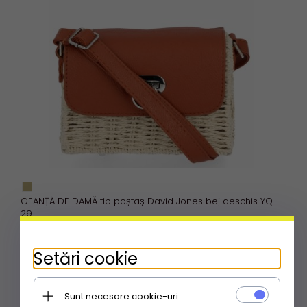
GEANȚĂ DE DAMĂ tip poștaș David Jones bej deschis YQ-
29
120,
51
RON
150,63 RON
Setări cookie
Aplicând codul EXTRA:
84.36 RON
|
44% mai ieftin
Sunt necesare cookie-uri