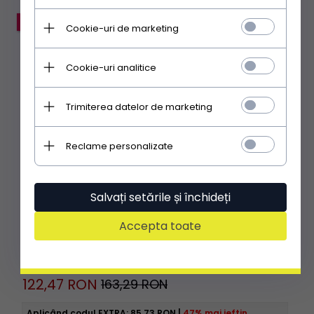
PROMOȚIE
Cookie-uri de marketing
Cookie-uri analitice
Trimiterea datelor de marketing
Reclame personalizate
Salvați setările și închideți
Accepta toate
GENȚĂ DE DAMĂ universală Herisson bej închis 1002L5251
122,
47
RON
163,29 RON
Aplicând codul EXTRA:
85.73 RON
|
47% mai ieftin