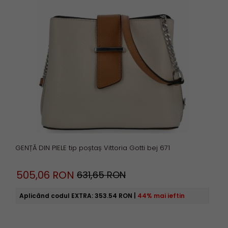
GENȚĂ DIN PIELE tip poștaș Vittoria Gotti bej 671
505,
06
RON
631,65 RON
Aplicând codul EXTRA:
353.54 RON
|
44% mai ieftin