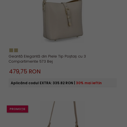
Geantă Elegantă din Piele Tip Poștaș cu 3
Compartimente 573 Bej
479,
75
RON
Aplicând codul EXTRA:
335.82 RON
|
30% mai ieftin
PROMOȚIE