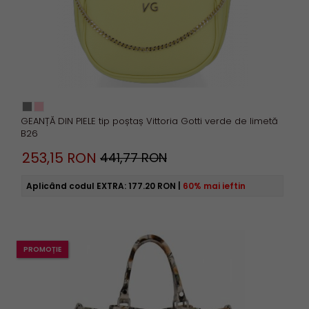
GEANȚĂ DIN PIELE tip poștaș Vittoria Gotti verde de limetă
B26
253,
15
RON
441,77 RON
Aplicând codul EXTRA:
177.20 RON
|
60% mai ieftin
PROMOȚIE