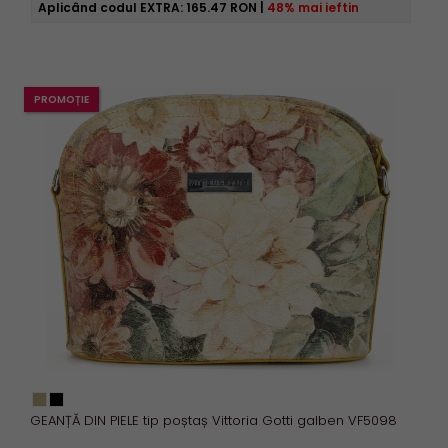
Aplicând codul EXTRA:
165.47 RON
|
48% mai ieftin
PROMOȚIE
GEANȚĂ DIN PIELE tip poștaș Vittoria Gotti galben VF5098