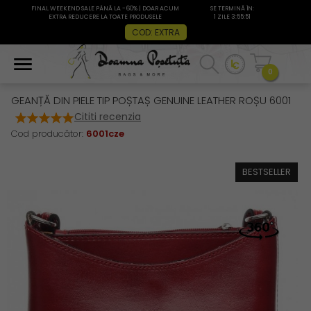
FINAL WEEKEND SALE PÂNĂ LA -60% | DOAR ACUM
SE TERMINĂ ÎN:
EXTRA REDUCERE LA TOATE PRODUSELE
1 ZILE 3:55:51
COD: EXTRA
0
GEANȚĂ DIN PIELE TIP POȘTAȘ GENUINE LEATHER ROȘU 6001
Cititi recenzia
Cod producător:
6001cze
BESTSELLER