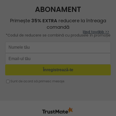
Geantă de mână pentru uz
Herisson
Geanta rosie
zilnic, destul de încăpătoare
Geanta shopper
pentru aceste dimensiuni.
ROBERTO RICCI
Geanta roz
Geanta cu lant
Recomandat.
Geanta turcoaz
Geanta sport dama
lásd tovább >>
Geanta mov lila
Geanta plaja
Geanta verde
Geanta tip postas
Geanta violet
Geanta tip rucsac
Geanta gri
Geanta tip sac
Geanta fucsia
Geanta umar dama casual
Geanta voiaj
Rucsac dama piele
Geanta cu franjuri
Geanta umar
Geanta mare