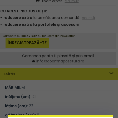
Livare expres
Mai mult
Comanda poate fi plasată și prin email
info@doamnaposetuta.ro
Leírás
MĂRIME:
M
înălțime (cm):
21
lățime (cm):
22
adâncime (cm):
8