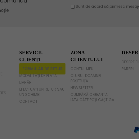
Geanta violet
Geanta gri
Geanta fucsia
SERVICIU
ZONA
DESPR
CLIENȚI
CLIENTULUI
DESPRE F
FORMULAR DE RETUR
CONTUL MEU
PARERI
TE
MODALITĂȚI DE PLATĂ
CLUBUL DOAMNEI
POȘETUȚĂ
LIVRĂRI
NEWSLETTER
EFECTUAȚI UN RETUR SAU
KIES
UN SCHIMB
CUMPĂRĂ O GEANTĂ!
IATĂ CÂTE POȚI CÂȘTIGA
CONTACT