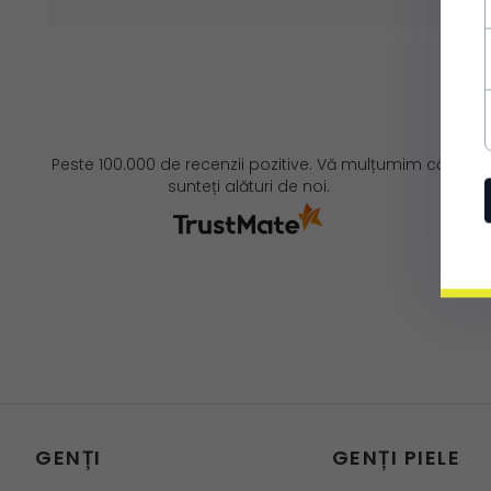
Peste 100.000 de recenzii pozitive. Vă mulțumim că
sunteți alături de noi.
GENȚI
GENȚI PIELE