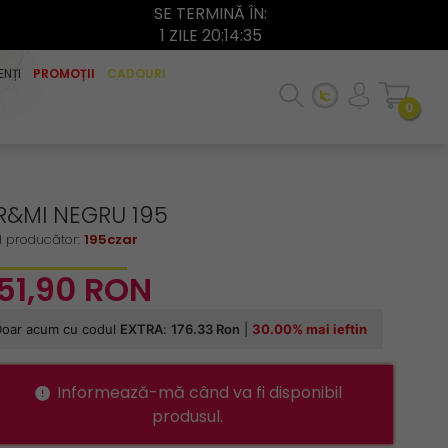
SE TERMINĂ ÎN:
1 ZILE 20:14:34
ENȚI
PROMOȚII
CADOURI
0
R&MI NEGRU 195
 producător:
195czar
51,
90
RON
Informează-mă când va fi disponibil
produsul.