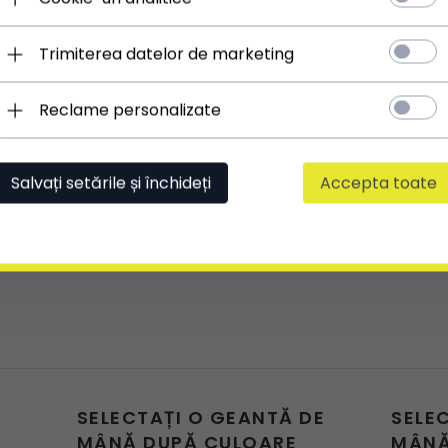
sau bretelelor
Trimiterea datelor de marketing
Reclame personalizate
Salvați setările și închideți
Accepta toate
SELECTAȚI O GEANTĂ DE
SELE
MÂNĂ DUPĂ CULOARE
MÂNĂ