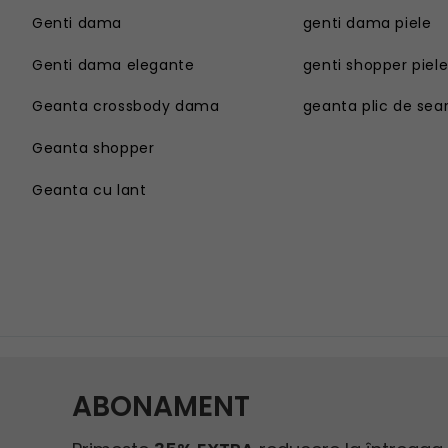
Genti dama
genti dama piele
Genti dama elegante
genti shopper piel
Geanta crossbody dama
geanta plic de sea
Geanta shopper
Geanta cu lant
Genti dama
Geanta sport dama
Genti dama elegante
Geanta plaja
Geanta crossbody dama
Geanta tip postas
Geanta shopper
Geanta tip rucsac
Geanta cu lant
Geanta tip sac
Geanta umar dama casual