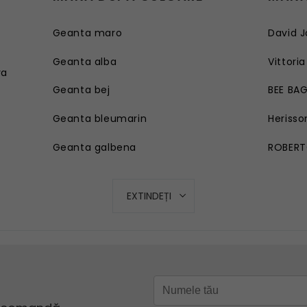
Geanta maro
David J
e
Geanta alba
Vittoria
ra
Geanta bej
BEE BA
Geanta bleumarin
Herisso
Geanta galbena
ROBERT
Geanta rosie
EXTINDEȚI
Geanta roz
Geanta turcoaz
Geanta mov lila
Geanta verde