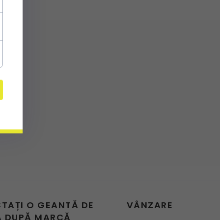
CTAȚI O GEANTĂ DE
VÂNZARE
 DUPĂ MARCĂ