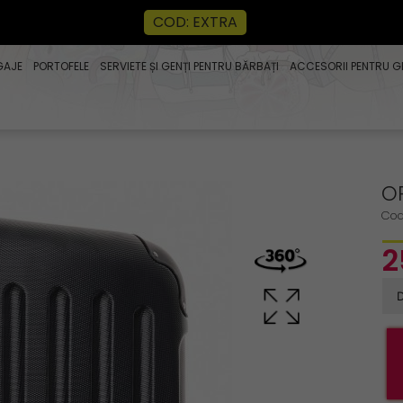
COD: EXTRA
GAJE
PORTOFELE
SERVIETE ȘI GENȚI PENTRU BĂRBAȚI
ACCESORII PENTRU G
O
Cod
2