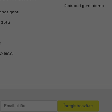
Reduceri genti dama
ones genti
 Gotti
G
n
O RICCI