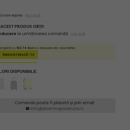
ivare expres
Mai mult
Comanda poate fi plasată și prin email
info@doamnaposetuta.ro