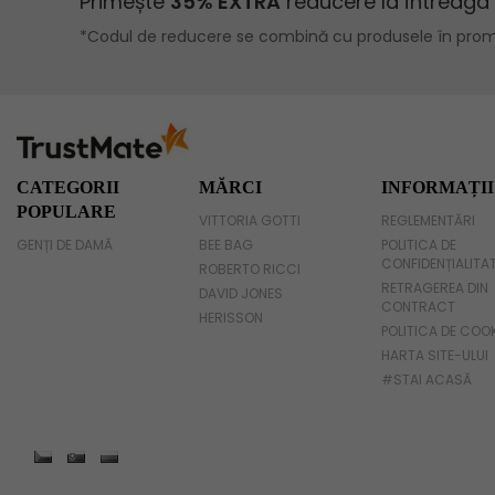
Geanta voiaj
Rucsac dama piele
Geanta cu franjuri
Geanta umar
CATEGORII
MĂRCI
INFORMAȚII
POPULARE
VITTORIA GOTTI
REGLEMENTĂRI
Geanta mare
GENȚI DE DAMĂ
BEE BAG
POLITICA DE
CONFIDENȚIALITA
Geanta dama mica
ROBERTO RICCI
RETRAGEREA DIN
DAVID JONES
CONTRACT
Genti dama office
HERISSON
POLITICA DE COO
HARTA SITE-ULUI
Geanta de umar
#STAI ACASĂ