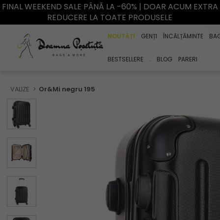
FINAL WEEKEND SALE PÂNĂ LA -60% | DOAR ACUM EXTRA
REDUCERE LA TOATE PRODUSELE
NOUTĂȚI
GENȚI
ÎNCĂLȚĂMINTE
BA
BESTSELLERE
.
BLOG
PARERI
VALIZE
Or&Mi negru 195