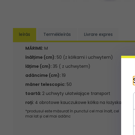
leírás
Termékleírás
Livrare expres
MĂRIME:
M
înălțime (cm):
50 (z kółkami i uchwytem)
lățime (cm):
35 ( z uchwytem)
adâncime (cm):
19
mâner telescopic:
50
toartă:
2 uchwyty ułatwiające transport
roți:
4 obrotowe kauczukowe kółka na łożyskach
*produsul este măsurat în punctul cel mai înalt, cel
mai lat și cel mai adânc