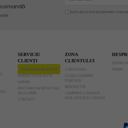
Geanta violet
Geanta gri
Geanta fucsia
SERVICIU
ZONA
DESPR
CLIENȚI
CLIENTULUI
DESPRE F
FORMULAR DE RETUR
CONTUL MEU
PARERI
TE
MODALITĂȚI DE PLATĂ
CLUBUL DOAMNEI
POȘETUȚĂ
LIVRĂRI
NEWSLETTER
EFECTUAȚI UN RETUR SAU
KIES
UN SCHIMB
CUMPĂRĂ O GEANTĂ!
IATĂ CÂTE POȚI CÂȘTIGA
CONTACT