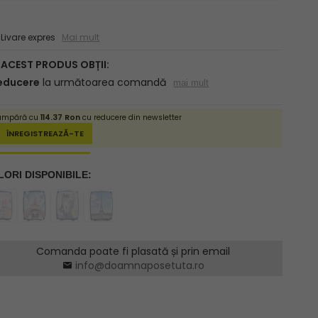
ivare expres
Mai mult
Comanda poate fi plasată și prin email
info@doamnaposetuta.ro