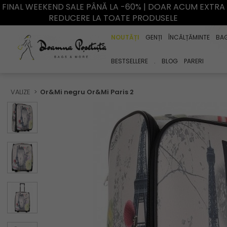
FINAL WEEKEND SALE PÂNĂ LA -60% | DOAR ACUM EXTRA
REDUCERE LA TOATE PRODUSELE
NOUTĂȚI
GENȚI
ÎNCĂLȚĂMINTE
BA
BESTSELLERE
.
BLOG
PARERI
VALIZE
Or&Mi negru Or&Mi Paris 2