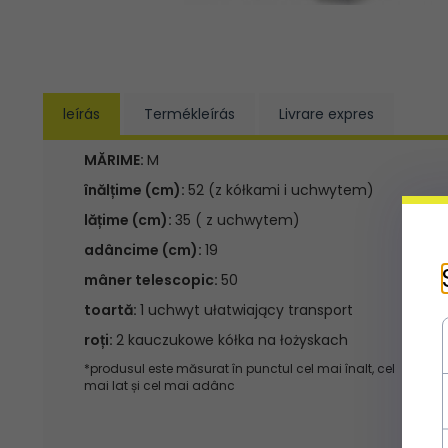
leírás
Termékleírás
Livrare expres
MĂRIME:
M
înălțime (cm):
52 (z kółkami i uchwytem)
lățime (cm):
35 ( z uchwytem)
adâncime (cm):
19
mâner telescopic:
50
toartă:
1 uchwyt ułatwiający transport
roți:
2 kauczukowe kółka na łożyskach
*produsul este măsurat în punctul cel mai înalt, cel
mai lat și cel mai adânc