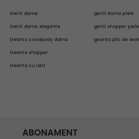
Genti dama
genti dama piele
Genti dama elegante
genti shopper piel
Geanta crossbody dama
geanta plic de sea
Geanta shopper
Geanta cu lant
Genti dama
Geanta sport dama
Genti dama elegante
Geanta plaja
Geanta crossbody dama
Geanta tip postas
Geanta shopper
Geanta tip rucsac
Geanta cu lant
Geanta tip sac