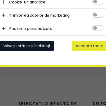
Cookie-uri analitice
** Ajustarea este posibilă în cazul curelelor, mânerelor
sau bretelelor
Trimiterea datelor de marketing
Reclame personalizate
Salvați setările și închideți
Accepta toate
SELECTAȚI O GEANTĂ DE
SELE