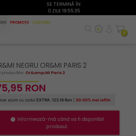
SE TERMINĂ ÎN:
0 ZILE 19:55:34
ENȚI
PROMOȚII
CADOURI
0
R&MI NEGRU OR&MI PARIS 2
 producător:
Or&amp;Mi Paris 2
75,
95
RON
Informează-mă când va fi disponibil
produsul.