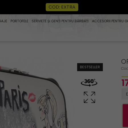
COD: EXTRA
GAJE
PORTOFELE
SERVIETE ȘI GENȚI PENTRU BĂRBAȚI
ACCESORII PENTRU G
O
BESTSELLER
Cod
1