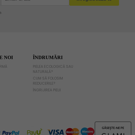
E NOI
ÎNDRUMĂRI
IRMĂ
PIELEA ECOLOGICĂ SAU
NATURALĂ?
CUM SĂ FOLOSIM
REDUCERILE?
ÎNGRIJIREA PIELII