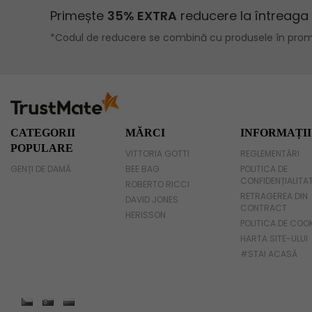
Geanta umar dama casual
Geanta voiaj
Rucsac dama piele
Geanta cu franjuri
Geanta umar
CATEGORII
MĂRCI
INFORMAȚII
POPULARE
VITTORIA GOTTI
REGLEMENTĂRI
Geanta mare
GENȚI DE DAMĂ
BEE BAG
POLITICA DE
CONFIDENȚIALITA
Geanta dama mica
ROBERTO RICCI
RETRAGEREA DIN
DAVID JONES
CONTRACT
Genti dama office
HERISSON
POLITICA DE COO
HARTA SITE-ULUI
Geanta de umar
#STAI ACASĂ