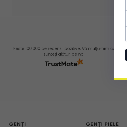
Peste 100.000 de recenzii pozitive. Vă mulțumim că
sunteți alături de noi.
GENȚI
GENȚI PIELE