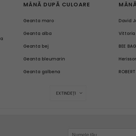
MÂNĂ DUPĂ CULOARE
MÂNĂ
Geanta maro
David J
e
Geanta alba
Vittoria
ra
Geanta bej
BEE BA
Geanta bleumarin
Herisso
Geanta galbena
ROBERT
Geanta rosie
EXTINDEȚI
Geanta roz
Geanta turcoaz
Geanta mov lila
Geanta verde