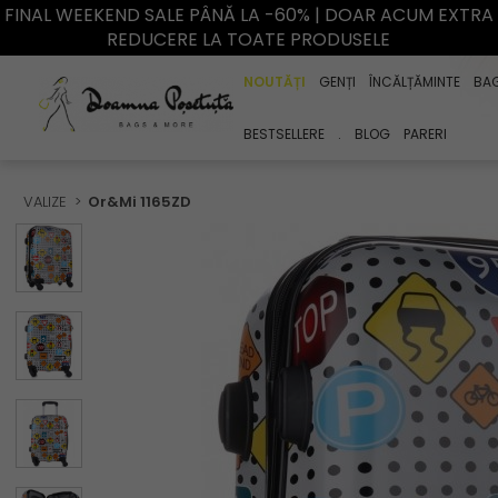
FINAL WEEKEND SALE PÂNĂ LA -60% | DOAR ACUM EXTRA
REDUCERE LA TOATE PRODUSELE
NOUTĂȚI
GENȚI
ÎNCĂLȚĂMINTE
BA
BESTSELLERE
.
BLOG
PARERI
VALIZE
Or&Mi 1165ZD