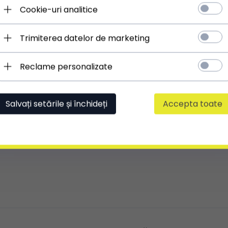
LUNGIME REGLABILĂ**:
Da
Cookie-uri analitice
** Ajustarea este posibilă în cazul curelelor, mânerelor
sau bretelelor
Trimiterea datelor de marketing
Reclame personalizate
Salvați setările și închideți
Accepta toate