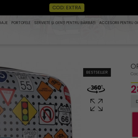
COD: EXTRA
GAJE
PORTOFELE
SERVIETE ȘI GENȚI PENTRU BĂRBAȚI
ACCESORII PENTRU G
O
BESTSELLER
Cod
2