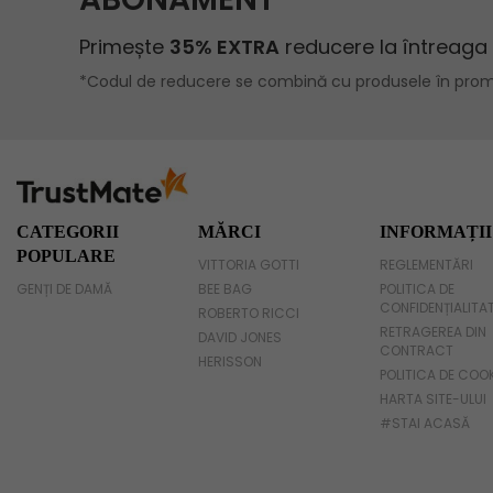
Geanta umar dama casual
Geanta voiaj
Rucsac dama piele
Geanta cu franjuri
Geanta umar
CATEGORII
MĂRCI
INFORMAȚII
POPULARE
VITTORIA GOTTI
REGLEMENTĂRI
Geanta mare
GENȚI DE DAMĂ
BEE BAG
POLITICA DE
CONFIDENȚIALITA
Geanta dama mica
ROBERTO RICCI
RETRAGEREA DIN
DAVID JONES
CONTRACT
Genti dama office
HERISSON
POLITICA DE COO
HARTA SITE-ULUI
Geanta de umar
#STAI ACASĂ