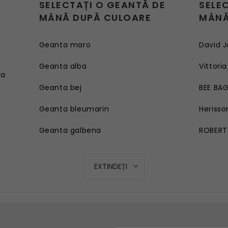
SELECTAȚI O GEANTĂ DE
SELE
MÂNĂ DUPĂ CULOARE
MÂNĂ
Geanta maro
David J
e
Geanta alba
Vittoria
ra
Geanta bej
BEE BA
Geanta bleumarin
Herisso
Geanta galbena
ROBERT
Geanta rosie
EXTINDEȚI
Geanta roz
Geanta turcoaz
Geanta mov lila