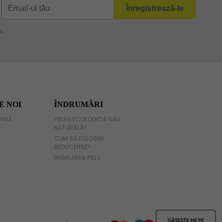
E NOI
ÎNDRUMĂRI
IRMĂ
PIELEA ECOLOGICĂ SAU
NATURALĂ?
CUM SĂ FOLOSIM
REDUCERILE?
ÎNGRIJIREA PIELII