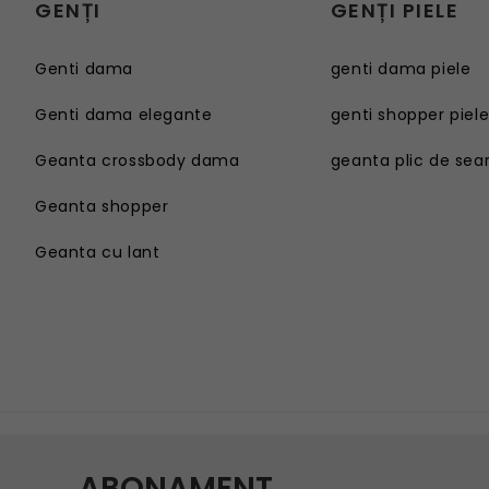
GENȚI
GENȚI PIELE
Genti dama
genti dama piele
Genti dama elegante
genti shopper piel
Geanta crossbody dama
geanta plic de sea
Geanta shopper
Geanta cu lant
Genti dama
Geanta sport dama
Genti dama elegante
Geanta plaja
Geanta crossbody dama
Geanta tip postas
Geanta shopper
Geanta tip rucsac
Geanta cu lant
Geanta tip sac