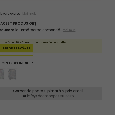
ivare expres
Mai mult
Comanda poate fi plasată și prin email
info@doamnaposetuta.ro