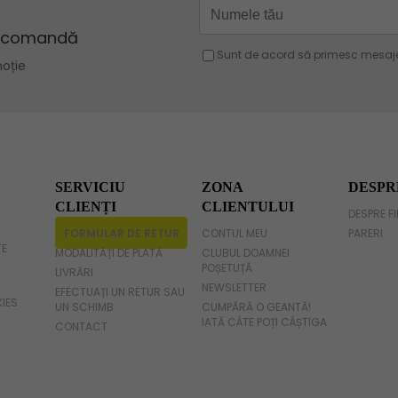
Geanta verde
Geanta violet
Geanta gri
Geanta fucsia
SERVICIU
ZONA
DESPR
CLIENȚI
CLIENTULUI
DESPRE F
FORMULAR DE RETUR
CONTUL MEU
PARERI
TE
MODALITĂȚI DE PLATĂ
CLUBUL DOAMNEI
POȘETUȚĂ
LIVRĂRI
NEWSLETTER
EFECTUAȚI UN RETUR SAU
KIES
UN SCHIMB
CUMPĂRĂ O GEANTĂ!
IATĂ CÂTE POȚI CÂȘTIGA
CONTACT