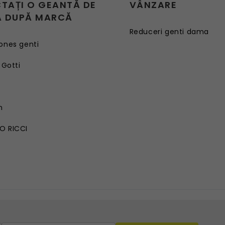
CTAȚI O GEANTĂ DE
VÂNZARE
 DUPĂ MARCĂ
Reduceri genti dama
ones genti
 Gotti
G
n
O RICCI