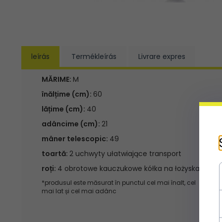
leírás
Termékleírás
Livrare expres
MĂRIME:
M
înălțime (cm):
60
lățime (cm):
40
adâncime (cm):
21
mâner telescopic:
49
toartă:
2 uchwyty ułatwiające transport
roți:
4 obrotowe kauczukowe kółka na łożyskach
*produsul este măsurat în punctul cel mai înalt, cel
mai lat și cel mai adânc