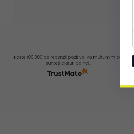
Peste 100.000 de recenzii pozitive. Vă mulțumim că
sunteți alături de noi.