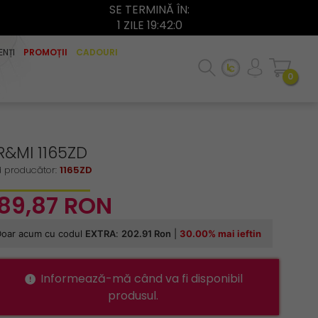
SE TERMINĂ ÎN:
1 ZILE 19:41:59
ENȚI
PROMOȚII
CADOURI
0
R&MI 1165ZD
 producător:
1165ZD
89,
87
RON
Informează-mă când va fi disponibil
produsul.