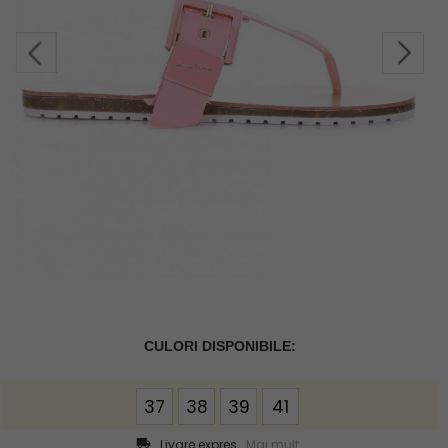
options[13]
37
38
39
41
Livare expres
Mai mult