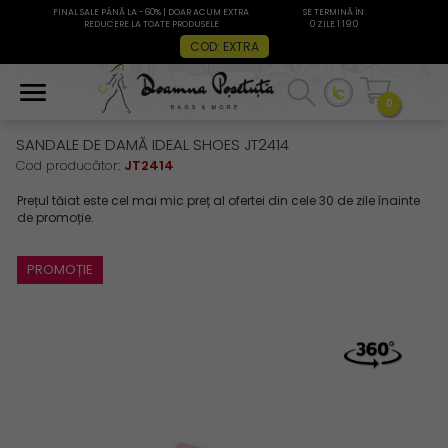
FINAL SALE PÂNĂ LA -60% | DOAR ACUM EXTRA
SE TERMINĂ ÎN:
REDUCERE LA TOATE PRODUSELE
0 ZILE 1:19:0
COD: EXTRA
0
SANDALE DE DAMĂ IDEAL SHOES JT2414
Cod producător:
JT2414
PROMOȚIE