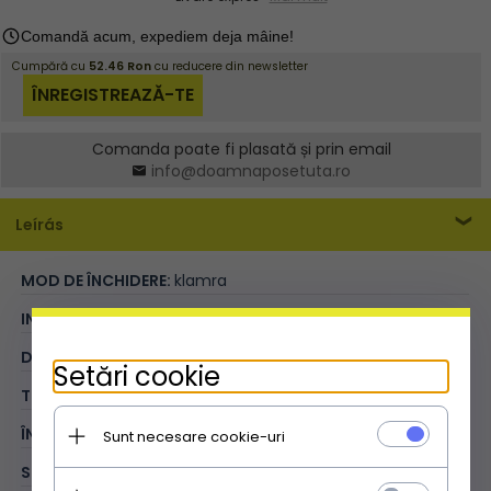
Comanda poate fi plasată și prin email
info@doamnaposetuta.ro
Leírás
MOD DE ÎNCHIDERE:
klamra
INSERȚII:
skóra ekologiczna
DEPENTUL PANTOFULUI:
otwarty
Setări cookie
TIPUL TĂLPII:
płaska
ÎNĂLȚIMEA TOCULUI:
bez obcasa
Sunt necesare cookie-uri
STIL:
sportiv