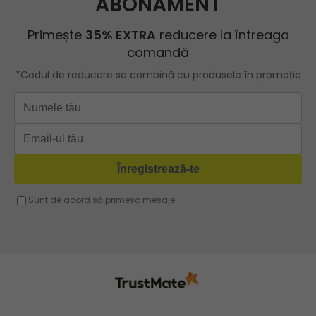
Geanta shopper
ROBERTO RICCI
Geanta roz
Geanta cu lant
Geanta turcoaz
Geanta sport dama
Geanta mov lila
Geanta plaja
Geanta verde
Geanta tip postas
Geanta violet
Geanta tip rucsac
Geanta gri
Geanta tip sac
Geanta fucsia
Geanta umar dama casual
Geanta voiaj
Rucsac dama piele
Geanta cu franjuri
Geanta umar
Geanta mare
Geanta dama mica