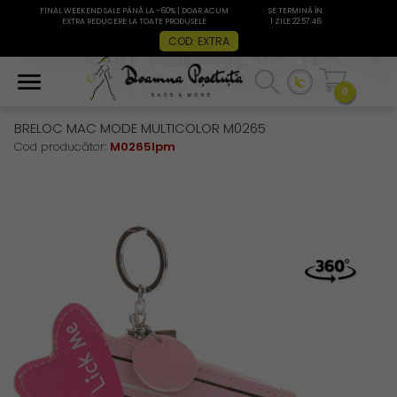
FINAL WEEKEND SALE PÂNĂ LA -60% | DOAR ACUM
SE TERMINĂ ÎN:
EXTRA REDUCERE LA TOATE PRODUSELE
1 ZILE 22:57:46
COD: EXTRA
0
BRELOC MAC MODE MULTICOLOR M0265
Cod producător:
M0265lpm