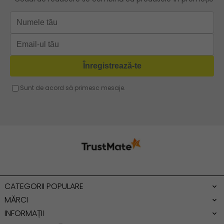
Geanta verde
Geanta tip postas
Geanta violet
Geanta tip rucsac
Geanta gri
Geanta tip sac
Geanta fucsia
Geanta umar dama casual
Geanta voiaj
Rucsac dama piele
Geanta cu franjuri
Geanta umar
Geanta mare
Geanta dama mica
Genti dama office
CATEGORII POPULARE
Geanta de umar
MĂRCI
INFORMAȚII