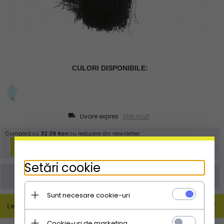
Livare expres
Mai mult
Setări cookie
Comanda poate fi plasată și prin email
info@doamnaposetuta.ro
Sunt necesare cookie-uri
Leírás
Cookie-uri de marketing