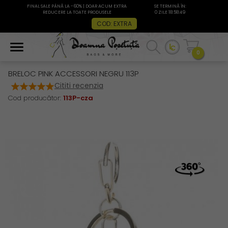
FINAL SALE PÂNĂ LA -60% | DOAR ACUM EXTRA
SE TERMINĂ ÎN:
REDUCERE LA TOATE PRODUSELE
0 ZILE 18:58:49
COD: EXTRA
0
BRELOC PINK ACCESSORI NEGRU 113P
Cititi recenzia
Cod producător:
113P-cza