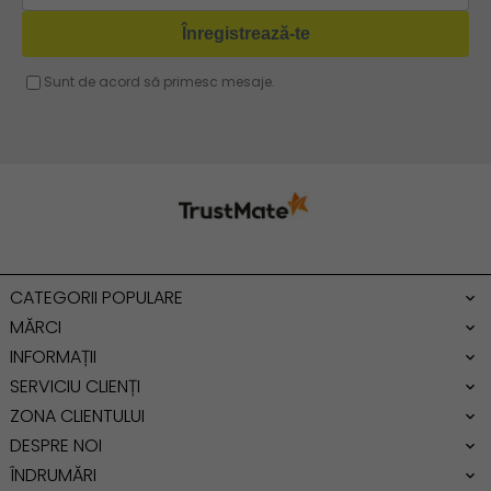
Geanta fucsia
Geanta umar dama casual
Geanta voiaj
Rucsac dama piele
Geanta cu franjuri
Geanta umar
Geanta mare
Geanta dama mica
Genti dama office
CATEGORII POPULARE
Geanta de umar
MĂRCI
INFORMAȚII
SERVICIU CLIENȚI
ZONA CLIENTULUI
DESPRE NOI
ÎNDRUMĂRI