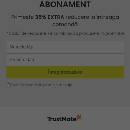
Geanta rosie
Geanta shopper
ROBERTO RICCI
Geanta roz
Geanta cu lant
Geanta turcoaz
Geanta sport dama
Geanta mov lila
Geanta plaja
Geanta verde
Geanta tip postas
Geanta violet
Geanta tip rucsac
Geanta gri
Geanta tip sac
Geanta fucsia
Geanta umar dama casual
Geanta voiaj
Rucsac dama piele
Geanta cu franjuri
Geanta umar
Geanta mare
Geanta dama mica