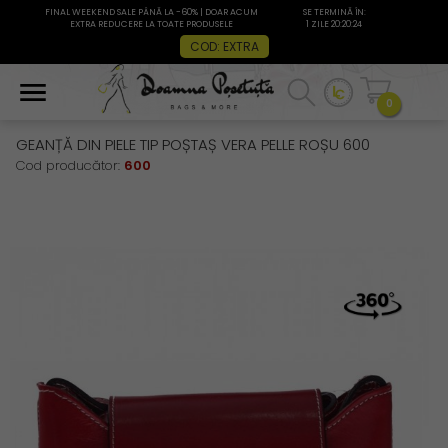
FINAL WEEKEND SALE PÂNĂ LA -60% | DOAR ACUM
SE TERMINĂ ÎN:
EXTRA REDUCERE LA TOATE PRODUSELE
1 ZILE 20:20:24
COD: EXTRA
0
GEANȚĂ DIN PIELE TIP POȘTAȘ VERA PELLE ROȘU 600
Cod producător:
600