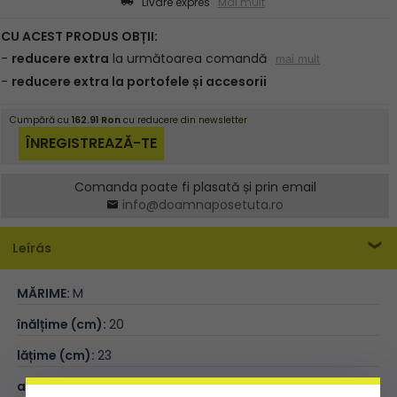
Livare expres
Mai mult
Comanda poate fi plasată și prin email
info@doamnaposetuta.ro
Leírás
MĂRIME:
M
înălțime (cm):
20
lățime (cm):
23
adâncime (cm):
6