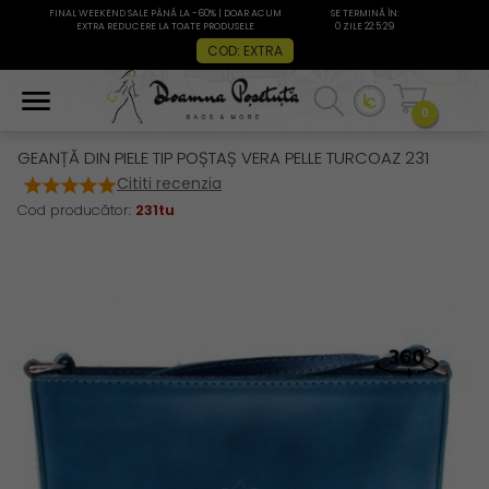
FINAL WEEKEND SALE PÂNĂ LA -60% | DOAR ACUM
SE TERMINĂ ÎN:
EXTRA REDUCERE LA TOATE PRODUSELE
0 ZILE 22:5:28
COD: EXTRA
0
GEANȚĂ DIN PIELE TIP POȘTAȘ VERA PELLE TURCOAZ 231
Cititi recenzia
Cod producător:
231tu