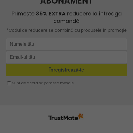
ROBERTO RICCI
Geanta roz
Geanta cu lant
Geanta turcoaz
Geanta sport dama
Geanta mov lila
Geanta plaja
Geanta verde
Geanta tip postas
Geanta violet
Geanta tip rucsac
Geanta gri
Geanta tip sac
Geanta fucsia
Geanta umar dama casual
Geanta voiaj
Rucsac dama piele
Geanta cu franjuri
Geanta umar
Geanta mare
Geanta dama mica