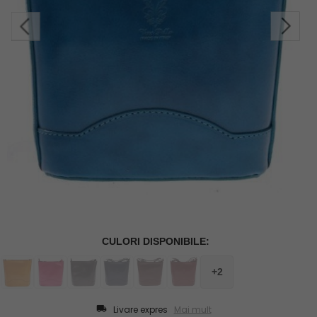
Livare expres
Mai mult