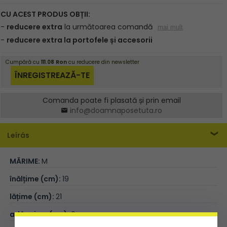
Comanda poate fi plasată și prin email
info@doamnaposetuta.ro
Leírás
MĂRIME:
M
înălțime (cm):
19
lățime (cm):
21
adâncime (cm):
6