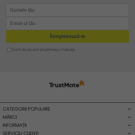
Geanta verde
Geanta tip postas
Geanta violet
Geanta tip rucsac
Geanta gri
Geanta tip sac
Geanta fucsia
Geanta umar dama casual
Geanta voiaj
Rucsac dama piele
Geanta cu franjuri
Geanta umar
Geanta mare
Geanta dama mica
Genti dama office
CATEGORII POPULARE
Geanta de umar
MĂRCI
INFORMAȚII
SERVICIU CLIENȚI