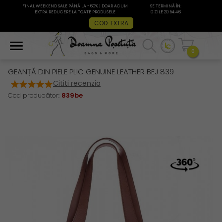
FINAL WEEKEND SALE PÂNĂ LA -60% | DOAR ACUM
SE TERMINĂ ÎN:
EXTRA REDUCERE LA TOATE PRODUSELE
0 ZILE 20:54:45
COD: EXTRA
0
GEANȚĂ DIN PIELE PLIC GENUINE LEATHER BEJ 839
Cititi recenzia
Cod producător:
839be