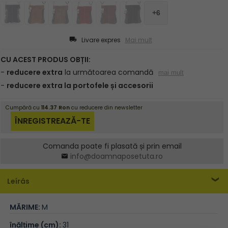
Livare expres
Mai mult
Comanda poate fi plasată și prin email
info@doamnaposetuta.ro
Leírás
MĂRIME:
M
înălțime (cm):
31