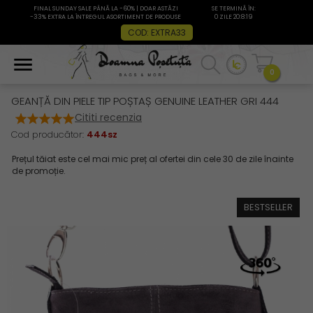
FINAL SUNDAY SALE PÂNĂ LA -60% | DOAR ASTĂZI
SE TERMINĂ ÎN:
-33% EXTRA LA ÎNTREGUL ASORTIMENT DE PRODUSE
0 ZILE 20:8:18
COD: EXTRA33
0
GEANȚĂ DIN PIELE TIP POȘTAȘ GENUINE LEATHER GRI 444
Cititi recenzia
Cod producător:
444sz
BESTSELLER