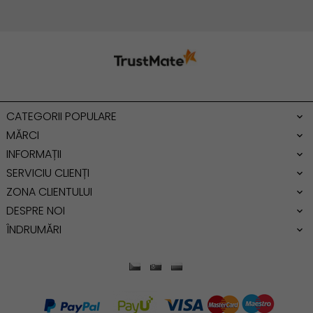
Geanta cu franjuri
Geanta umar
Geanta mare
Geanta dama mica
Genti dama office
CATEGORII POPULARE
Geanta de umar
MĂRCI
INFORMAȚII
SERVICIU CLIENȚI
ZONA CLIENTULUI
DESPRE NOI
ÎNDRUMĂRI