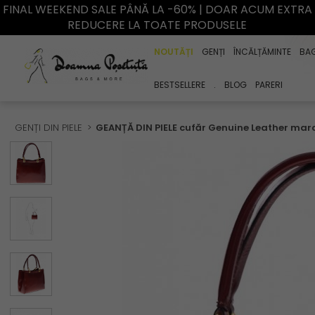
FINAL WEEKEND SALE PÂNĂ LA -60% | DOAR ACUM EXTRA
REDUCERE LA TOATE PRODUSELE
NOUTĂȚI
GENȚI
ÎNCĂLȚĂMINTE
BA
BESTSELLERE
.
BLOG
PARERI
GENȚI DIN PIELE
GEANȚĂ DIN PIELE cufăr Genuine Leather mar