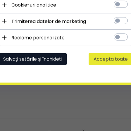
ÎNCHIDERE PRINCIPALĂ:
fermoar
Cookie-uri analitice
** Ajustarea este posibilă în cazul curelelor, mânerelor
sau bretelelor
Trimiterea datelor de marketing
Reclame personalizate
Un portbagaj rece, nu prea mare. Desi
Produsul este de cea mai bună calitate,
Salvați setările și închideți
Accepta toate