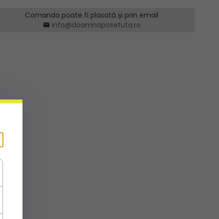
Comanda poate fi plasată și prin email
info@doamnaposetuta.ro