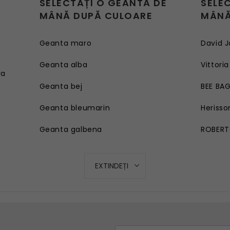
SELECTAȚI O GEANTĂ DE
SELE
MÂNĂ DUPĂ CULOARE
MÂNĂ
Geanta maro
David J
e
Geanta alba
Vittoria
ra
Geanta bej
BEE BA
Geanta bleumarin
Herisso
Geanta galbena
ROBERT
Geanta rosie
EXTINDEȚI
Geanta roz
Geanta turcoaz
Geanta mov lila