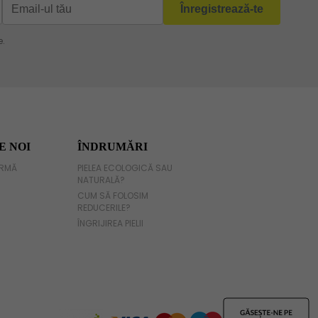
E NOI
ÎNDRUMĂRI
IRMĂ
PIELEA ECOLOGICĂ SAU
NATURALĂ?
CUM SĂ FOLOSIM
REDUCERILE?
ÎNGRIJIREA PIELII