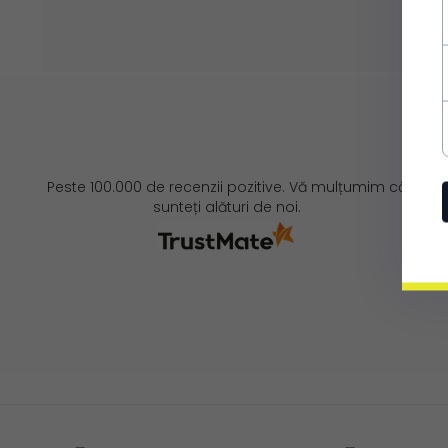
Peste 100.000 de recenzii pozitive. Vă mulțumim că
sunteți alături de noi.