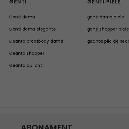
GENȚI
GENȚI PIELE
Genti dama
genti dama piele
Genti dama elegante
genti shopper piel
Geanta crossbody dama
geanta plic de sea
Geanta shopper
Geanta cu lant
Genti dama
Geanta sport dama
Genti dama elegante
Geanta plaja
Geanta crossbody dama
Geanta tip postas
Geanta shopper
Geanta tip rucsac
Geanta cu lant
Geanta tip sac