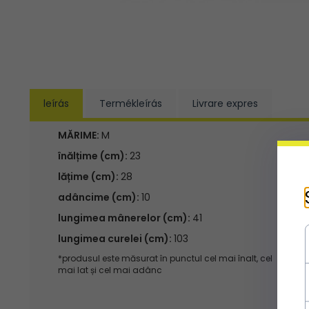
leírás
Termékleírás
Livrare expres
MĂRIME:
M
înălțime (cm):
23
lățime (cm):
28
adâncime (cm):
10
lungimea mânerelor (cm):
41
lungimea curelei (cm):
103
*produsul este măsurat în punctul cel mai înalt, cel
mai lat și cel mai adânc