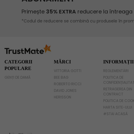
Geanta umar dama casual
Geanta voiaj
Rucsac dama piele
Geanta cu franjuri
Geanta umar
CATEGORII
MĂRCI
INFORMAȚII
POPULARE
VITTORIA GOTTI
REGLEMENTĂRI
Geanta mare
GENȚI DE DAMĂ
BEE BAG
POLITICA DE
CONFIDENȚIALITA
Geanta dama mica
ROBERTO RICCI
RETRAGEREA DIN
DAVID JONES
CONTRACT
Genti dama office
HERISSON
POLITICA DE COO
HARTA SITE-ULUI
Geanta de umar
#STAI ACASĂ