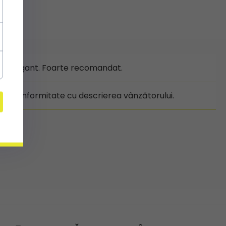
gn elegant. Foarte recomandat.
 în conformitate cu descrierea vânzătorului.