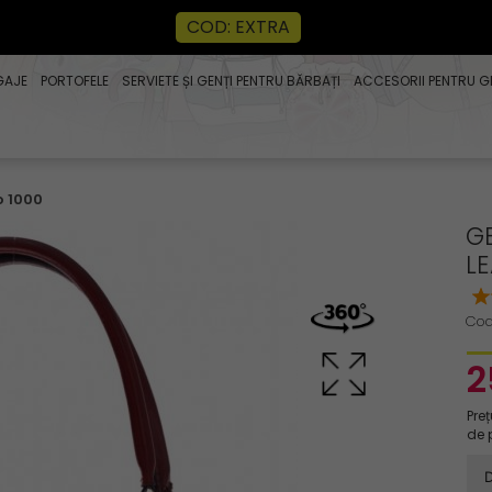
COD: EXTRA
GAJE
PORTOFELE
SERVIETE ȘI GENȚI PENTRU BĂRBAȚI
ACCESORII PENTRU G
o 1000
G
L
Cod
2