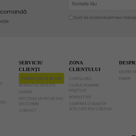
Geanta verde
Geanta violet
Geanta gri
Geanta fucsia
SERVICIU
ZONA
DESPR
CLIENȚI
CLIENTULUI
DESPRE F
FORMULAR DE RETUR
CONTUL MEU
PARERI
TE
MODALITĂȚI DE PLATĂ
CLUBUL DOAMNEI
POȘETUȚĂ
LIVRĂRI
NEWSLETTER
EFECTUAȚI UN RETUR SAU
KIES
UN SCHIMB
CUMPĂRĂ O GEANTĂ!
IATĂ CÂTE POȚI CÂȘTIGA
CONTACT