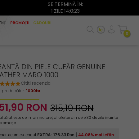
SE TERMINĂ ÎN:
1 ZILE 14:0:22
ENȚI
PROMOȚII
CADOURI
0
EANȚĂ DIN PIELE CUFĂR GENUINE
EATHER MARO 1000
Cititi recenzia
 producător:
1000br
51,
90
RON
315,19 RON