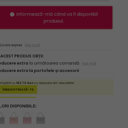
Informează-mă când va fi disponibil
produsul.
ivare expres
Mai mult