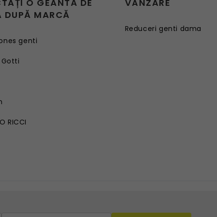
CTAȚI O GEANTĂ DE
VÂNZARE
 DUPĂ MARCĂ
Reduceri genti dama
ones genti
 Gotti
G
n
O RICCI