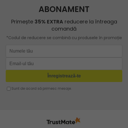
Herisson
Geanta rosie
Geanta shopper
ROBERTO RICCI
Geanta roz
Geanta cu lant
Geanta turcoaz
Geanta sport dama
Geanta mov lila
Geanta plaja
Geanta verde
Geanta tip postas
Geanta violet
Geanta tip rucsac
Geanta gri
Geanta tip sac
Geanta fucsia
Geanta umar dama casual
Geanta voiaj
Rucsac dama piele
Geanta cu franjuri
Geanta umar
Geanta mare