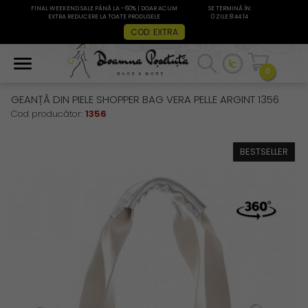
FINAL WEEKEND SALE PÂNĂ LA -60% | DOAR ACUM
SE TERMINĂ ÎN:
EXTRA REDUCERE LA TOATE PRODUSELE
0 ZILE 8:44:14
COD: EXTRA
0
GEANȚĂ DIN PIELE SHOPPER BAG VERA PELLE ARGINT 1356
Cod producător:
1356
BESTSELLER