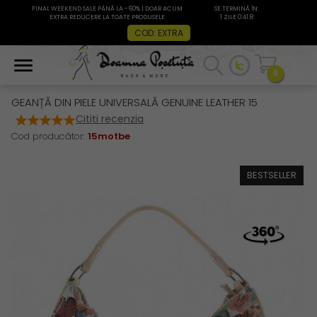
FINAL WEEKEND SALE PÂNĂ LA -60% | DOAR ACUM
SE TERMINĂ ÎN:
EXTRA REDUCERE LA TOATE PRODUSELE
1 ZILE 0:41:7
COD: EXTRA
0
GEANȚĂ DIN PIELE UNIVERSALĂ GENUINE LEATHER 15
Cititi recenzia
Cod producător:
15motbe
BESTSELLER