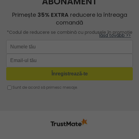
Geanta shopper
și original pentru o femeie de
ROBERTO RICCI
Geanta roz
Geanta cu lant
lucru, de asemenea, în timpul
Geanta turcoaz
verii
Geanta sport dama
Geanta mov lila
Geanta plaja
lásd tovább >>
Geanta verde
Geanta tip postas
Geanta violet
Geanta tip rucsac
Geanta gri
Geanta tip sac
Geanta fucsia
Geanta umar dama casual
Geanta voiaj
Rucsac dama piele
Geanta cu franjuri
Geanta umar
Geanta mare
Geanta dama mica