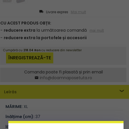
Livare expres
Mai mult
Comanda poate fi plasată și prin email
info@doamnaposetuta.ro
Leírás
MĂRIME:
XL
înălțime (cm):
37
lățime (cm):
46cm