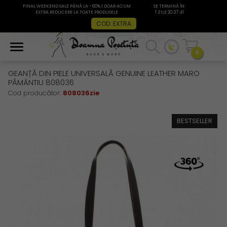
FINAL WEEKEND SALE PÂNĂ LA -60% | DOAR ACUM
SE TERMINĂ ÎN:
EXTRA REDUCERE LA TOATE PRODUSELE
1 ZILE 20:37:40
COD: EXTRA
0
GEANȚĂ DIN PIELE UNIVERSALĂ GENUINE LEATHER MARO
PĂMÂNTIU 808036
Cod producător:
808036zie
BESTSELLER