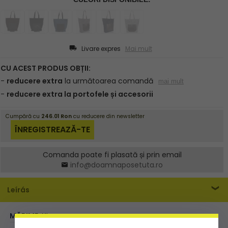
Livare expres
Mai mult
Comanda poate fi plasată și prin email
info@doamnaposetuta.ro
Leírás
MĂRIME:
XL