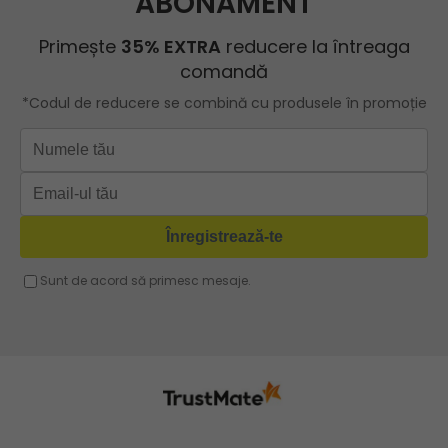
Geanta shopper
ROBERTO RICCI
Geanta roz
Geanta cu lant
Geanta turcoaz
Geanta sport dama
Geanta mov lila
Geanta plaja
Geanta verde
Geanta tip postas
Geanta violet
Geanta tip rucsac
Geanta gri
Geanta tip sac
Geanta fucsia
Geanta umar dama casual
Geanta voiaj
Rucsac dama piele
Geanta cu franjuri
Geanta umar
Geanta mare
Geanta dama mica