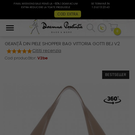
FINAL WEEKEND SALE PÂNĂ LA -60% | DOAR ACUM
SE TERMINĂ ÎN:
EXTRA REDUCERE LA TOATE PRODUSELE
1 ZILE 13:23:42
COD: EXTRA
0
GEANȚĂ DIN PIELE SHOPPER BAG VITTORIA GOTTI BEJ V2
Cititi recenzia
Cod producător:
V2be
BESTSELLER