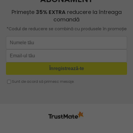
ROBERTO RICCI
Geanta roz
Geanta cu lant
Geanta turcoaz
Geanta sport dama
Geanta mov lila
Geanta plaja
Geanta verde
Geanta tip postas
Geanta violet
Geanta tip rucsac
Geanta gri
Geanta tip sac
Geanta fucsia
Geanta umar dama casual
Geanta voiaj
Rucsac dama piele
Geanta cu franjuri
Geanta umar
Geanta mare
Geanta dama mica