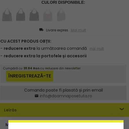
Livare expres
Mai mult
Comanda poate fi plasată și prin email
info@doamnaposetuta.ro
Leírás
MĂRIME:
XXL