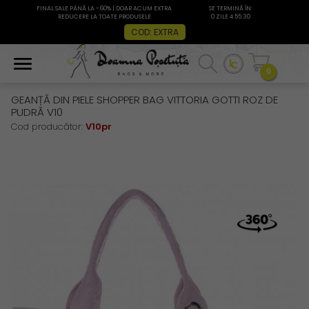
FINAL SALE PÂNĂ LA -60% | DOAR ACUM EXTRA
SE TERMINĂ ÎN:
REDUCERE LA TOATE PRODUSELE
0 ZILE 4:55:30
COD: EXTRA
0
GEANȚĂ DIN PIELE SHOPPER BAG VITTORIA GOTTI ROZ DE
PUDRĂ V10
Cod producător:
V10pr