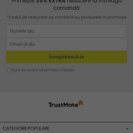
Geanta turcoaz
Geanta sport dama
Geanta mov lila
Geanta plaja
Geanta verde
Geanta tip postas
Geanta violet
Geanta tip rucsac
Geanta gri
Geanta tip sac
Geanta fucsia
Geanta umar dama casual
Geanta voiaj
Rucsac dama piele
Geanta cu franjuri
Geanta umar
Geanta mare
Geanta dama mica
Genti dama office
CATEGORII POPULARE