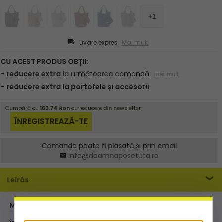
Livare expres
Mai mult
Comanda poate fi plasată și prin email
info@doamnaposetuta.ro
Leírás
MĂRIME:
XL