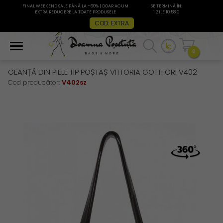
FINAL WEEKEND SALE PÂNĂ LA -60% | DOAR ACUM
SE TERMINĂ ÎN:
EXTRA REDUCERE LA TOATE PRODUSELE
1 ZILE 10:58:0
COD: EXTRA
0
GEANȚĂ DIN PIELE TIP POȘTAȘ VITTORIA GOTTI GRI V402
Cod producător:
V402sz