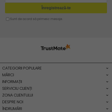
Geanta fucsia
Geanta umar dama casual
Geanta voiaj
Rucsac dama piele
Geanta cu franjuri
Geanta umar
Geanta mare
Geanta dama mica
Genti dama office
CATEGORII POPULARE
Geanta de umar
MĂRCI
INFORMAȚII
SERVICIU CLIENȚI
ZONA CLIENTULUI
DESPRE NOI
ÎNDRUMĂRI