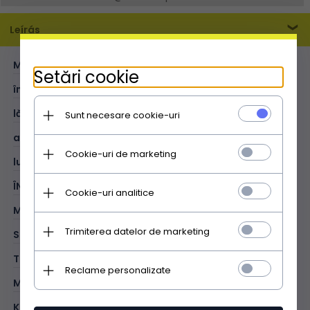
Leírás
MĂRIME:
M
Setări cookie
înălțime (cm):
24
lățime (cm):
25
Sunt necesare cookie-uri
adâncime (cm):
3
Cookie-uri de marketing
lungimea curelei (cm):
130
ÎNTREBUINȚARE:
de fiecare zi
Cookie-uri analitice
MODEL:
uniform
Trimiterea datelor de marketing
STIL:
casual
TIP:
tip poștaș
Reclame personalizate
MATERIAL:
piele naturală - moale
KOLOR:
gri