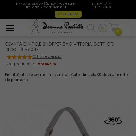
FINAL SALE PÂNĂ LA -60% | DOAR ACUM EXTRA
SE TERMINĂ ÎN:
REDUCERE LA TOATE PRODUSELE
0 ZILE 11:46:45
COD: EXTRA
0
GEANȚĂ DIN PIELE SHOPPER BAG VITTORIA GOTTI GRI
DESCHIS V8047
Cititi recenzia
Cod producător:
V8047jsz