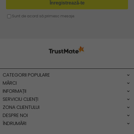
Geanta umar dama casual
Geanta voiaj
Rucsac dama piele
Geanta cu franjuri
Geanta umar
Geanta mare
Geanta dama mica
Genti dama office
CATEGORII POPULARE
Geanta de umar
MĂRCI
INFORMAȚII
SERVICIU CLIENȚI
ZONA CLIENTULUI
DESPRE NOI
ÎNDRUMĂRI