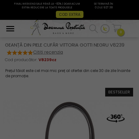
FINAL WEEKEND SALE PÂNĂ LA -60% | DOAR ACUM
SE TERMINĂ ÎN:
EXTRA REDUCERE LA TOATE PRODUSELE
0 ZILE 9:27:37
COD: EXTRA
0
GEANȚĂ DIN PIELE CUFĂR VITTORIA GOTTI NEGRU V8239
Cititi recenzia
Cod producător:
V8239cz
BESTSELLER