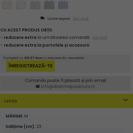
Livare expres
Mai mult
Comanda poate fi plasată și prin email
info@doamnaposetuta.ro
Leírás
MĂRIME:
M
înălțime (cm):
23