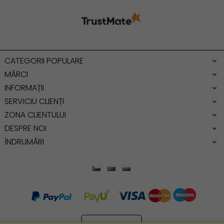
Geanta umar
Geanta mare
Geanta dama mica
Genti dama office
CATEGORII POPULARE
Geanta de umar
MĂRCI
INFORMAȚII
SERVICIU CLIENȚI
ZONA CLIENTULUI
DESPRE NOI
ÎNDRUMĂRI