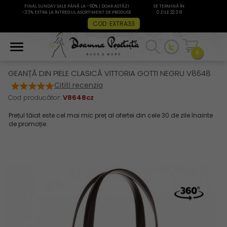
FINAL SUNDAY SALE PÂNĂ LA -60% | DOAR ASTĂZI
SE TERMINĂ ÎN:
-33% EXTRA LA ÎNTREGUL ASORTIMENT DE PRODUSE
0 ZILE 22:3:7
COD: EXTRA33
0
GEANȚĂ DIN PIELE CLASICĂ VITTORIA GOTTI NEGRU V8648
Cititi recenzia
Cod producător:
V8648cz