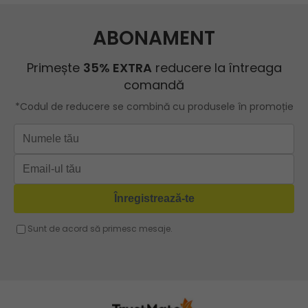
Packeta la
BEE BAG
încât aceste accesorii să fie întotdeauna la îndemână. De
18,86 Ron
21,39 Ron
0,00 Ron
Geanta galbena
punctul pick-up
Geanta crossbody dama
asemenea, geanta atrage atenția prin designul său.
Herisson
Geanta rosie
Urechea lungă, reglabilă, decorațiunile frumoase de pe
Geanta shopper
mânere și combinația originală de culori - merită să fie
ROBERTO RICCI
Geanta roz
Geanta cu lant
aleasă.
Geanta turcoaz
Geanta sport dama
Geanta mov lila
Geanta plaja
Geanta verde
Geanta tip postas
Geanta violet
Geanta tip rucsac
Geanta gri
Geanta tip sac
Geanta fucsia
Geanta umar dama casual
Geanta voiaj
Rucsac dama piele
Geanta cu franjuri
Geanta umar