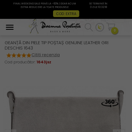
FINAL WEEKEND SALE PÂNĂ LA -60% | DOAR ACUM
SE TERMINĂ ÎN:
EXTRA REDUCERE LA TOATE PRODUSELE
0 ZILE 10:32:18
COD: EXTRA
0
GEANȚĂ DIN PIELE TIP POȘTAȘ GENUINE LEATHER GRI
DESCHIS 1643
Cititi recenzia
Cod producător:
1643jsz