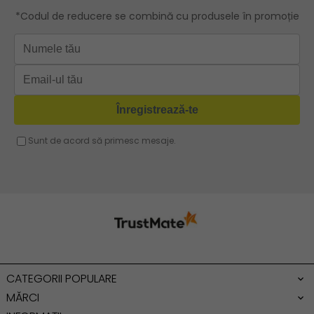
Geanta mov lila
Geanta plaja
Geanta verde
Geanta tip postas
Geanta violet
Geanta tip rucsac
Geanta gri
Geanta tip sac
Geanta fucsia
Geanta umar dama casual
Geanta voiaj
Rucsac dama piele
Geanta cu franjuri
Geanta umar
Geanta mare
Geanta dama mica
Genti dama office
CATEGORII POPULARE
Geanta de umar
MĂRCI