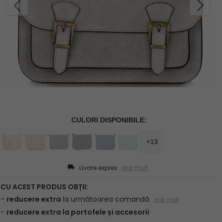
Livare expres
Mai mult