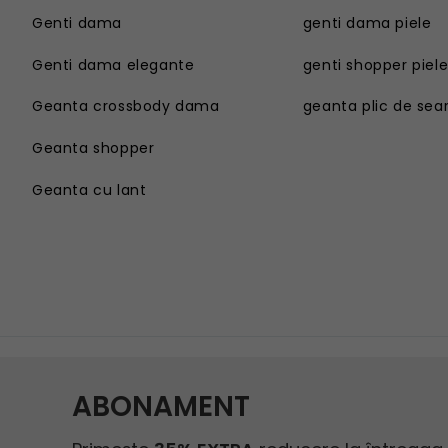
Genti dama
genti dama piele
Genti dama elegante
genti shopper piel
Geanta crossbody dama
geanta plic de sea
Geanta shopper
Geanta cu lant
Genti dama
Geanta sport dama
Genti dama elegante
Geanta plaja
Geanta crossbody dama
Geanta tip postas
Geanta shopper
Geanta tip rucsac
Geanta cu lant
Geanta tip sac
Geanta umar dama casual