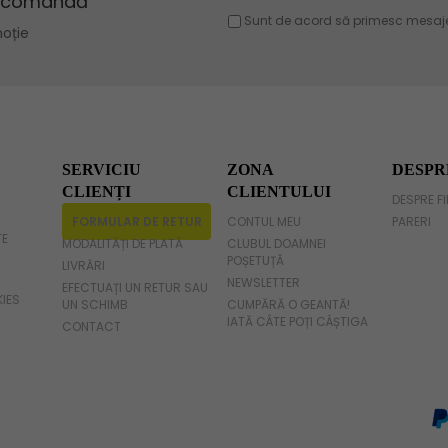
Geanta violet
Geanta gri
Geanta fucsia
SERVICIU
ZONA
DESPR
CLIENȚI
CLIENTULUI
DESPRE F
FORMULAR DE RETUR
CONTUL MEU
PARERI
TE
MODALITĂȚI DE PLATĂ
CLUBUL DOAMNEI
POȘETUȚĂ
LIVRĂRI
NEWSLETTER
EFECTUAȚI UN RETUR SAU
KIES
UN SCHIMB
CUMPĂRĂ O GEANTĂ!
IATĂ CÂTE POȚI CÂȘTIGA
CONTACT