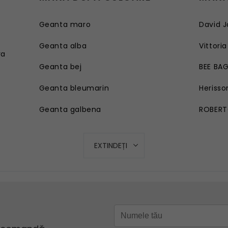
Geanta maro
David J
e
Geanta alba
Vittoria
ra
Geanta bej
BEE BA
Geanta bleumarin
Herisso
Geanta galbena
ROBERT
Geanta rosie
EXTINDEȚI
Geanta roz
Geanta turcoaz
Geanta mov lila
Geanta verde