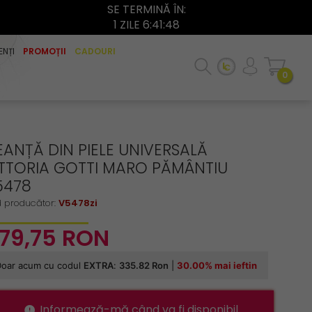
SE TERMINĂ ÎN:
1 ZILE 6:41:48
ENȚI
PROMOȚII
CADOURI
0
EANȚĂ DIN PIELE UNIVERSALĂ
ITTORIA GOTTI MARO PĂMÂNTIU
5478
 producător:
V5478zi
79,
75
RON
Informează-mă când va fi disponibil