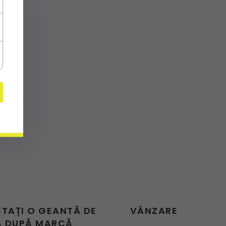
CTAȚI O GEANTĂ DE
VÂNZARE
 DUPĂ MARCĂ