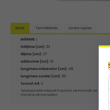
leírás
Termékleírás
Livrare expres
MĂRIME:
L
înălțime (cm):
33
lățime (cm):
37
adâncime (cm):
10
lungimea mânerelor (cm):
48
lungimea curelei (cm):
110
format A4:
V
*produsul este măsurat în punctul cel mai înalt, cel
mai lat și cel mai adânc