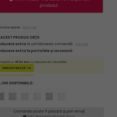
produsul.
ivare expres
Mai mult
Comanda poate fi plasată și prin email
info@doamnaposetuta.ro