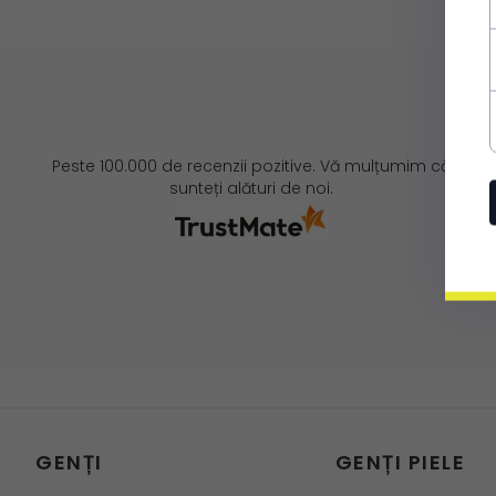
Peste 100.000 de recenzii pozitive. Vă mulțumim că
sunteți alături de noi.
GENȚI
GENȚI PIELE