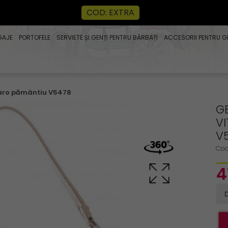
COD: EXTRA
GAJE
PORTOFELE
SERVIETE ȘI GENȚI PENTRU BĂRBAȚI
ACCESORII PENTRU G
 maro pământiu V5478
G
V
V
Cod
4