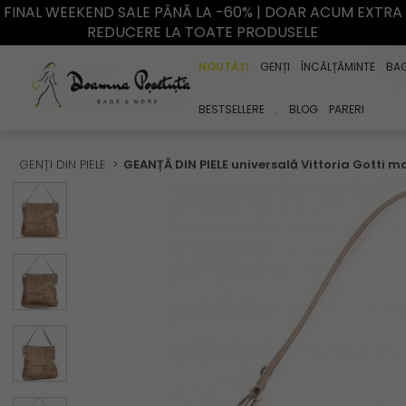
FINAL WEEKEND SALE PÂNĂ LA -60% | DOAR ACUM EXTRA
REDUCERE LA TOATE PRODUSELE
NOUTĂȚI
GENȚI
ÎNCĂLȚĂMINTE
BA
BESTSELLERE
.
BLOG
PARERI
GENȚI DIN PIELE
GEANȚĂ DIN PIELE universală Vittoria Gotti