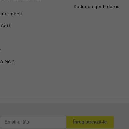
Reduceri genti dama
ones genti
 Gotti
G
n
O RICCI