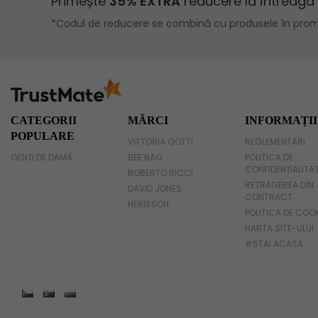
Geanta voiaj
Rucsac dama piele
Geanta cu franjuri
Geanta umar
CATEGORII
MĂRCI
INFORMAȚII
POPULARE
VITTORIA GOTTI
REGLEMENTĂRI
Geanta mare
GENȚI DE DAMĂ
BEE BAG
POLITICA DE
CONFIDENȚIALITA
Geanta dama mica
ROBERTO RICCI
RETRAGEREA DIN
DAVID JONES
CONTRACT
Genti dama office
HERISSON
POLITICA DE COO
HARTA SITE-ULUI
Geanta de umar
#STAI ACASĂ