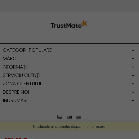
Geanta cu franjuri
Geanta umar
Geanta mare
Geanta dama mica
Genti dama office
CATEGORII POPULARE
Geanta de umar
MĂRCI
INFORMAȚII
SERVICIU CLIENȚI
ZONA CLIENTULUI
DESPRE NOI
ÎNDRUMĂRI