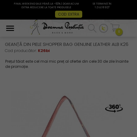
FINAL WEEKEND SALE PÂNĂ LA -60% | DOAR ACUM
SE TERMINĂ ÎN:
EXTRA REDUCERE LA TOATE PRODUSELE
1 ZILE 8:9:27
COD: EXTRA
0
GEANȚĂ DIN PIELE SHOPPER BAG GENUINE LEATHER ALB K26
Cod producător:
K26bi