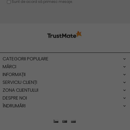
Rucsac dama piele
Geanta cu franjuri
Geanta umar
Geanta mare
Geanta dama mica
Genti dama office
CATEGORII POPULARE
Geanta de umar
MĂRCI
INFORMAȚII
SERVICIU CLIENȚI
ZONA CLIENTULUI
DESPRE NOI
ÎNDRUMĂRI