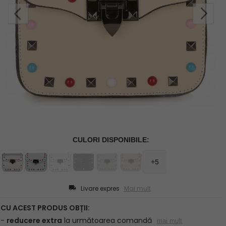
Livare expres
Mai mult