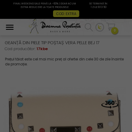
FINAL WEEKEND SALE PÂNĂ LA -60% | DOAR ACUM
SE TERMINĂ ÎN:
EXTRA REDUCERE LA TOATE PRODUSELE
1 ZILE 8:13:50
COD: EXTRA
0
GEANȚĂ DIN PIELE TIP POȘTAȘ VERA PELLE BEJ 17
Cod producător:
17kbe