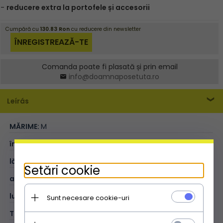
Comanda poate fi plasată și prin email
info@doamnaposetuta.ro
Leírás
MĂRIME:
M
înălțime (cm):
16
lățime (cm):
18
Setări cookie
adâncime (cm):
7
lungimea curelei (cm):
127
Sunt necesare cookie-uri
TIP:
tip poștaș