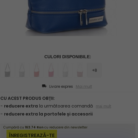
Livare expres
Mai mult