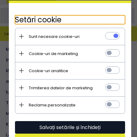
Comanda poate fi plasată și prin email
Setări cookie
info@doamnaposetuta.ro
Leírás
Sunt necesare cookie-uri
MĂRIME:
M
Cookie-uri de marketing
înălțime (cm):
21
lățime (cm):
28
Cookie-uri analitice
adâncime (cm):
10
Trimiterea datelor de marketing
lungimea curelei (cm):
129
TIP:
tip poștaș
Reclame personalizate
MATERIAL:
piele naturală - moale
KOLOR:
albastru
Salvați setările și închideți
LA EXTERIOR:
1 buzunar închis cu fermoar