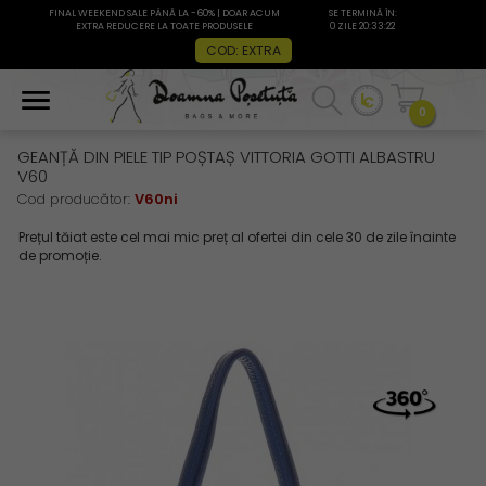
FINAL WEEKEND SALE PÂNĂ LA -60% | DOAR ACUM
SE TERMINĂ ÎN:
EXTRA REDUCERE LA TOATE PRODUSELE
0 ZILE 20:33:22
COD: EXTRA
0
GEANȚĂ DIN PIELE TIP POȘTAȘ VITTORIA GOTTI ALBASTRU
V60
Cod producător:
V60ni