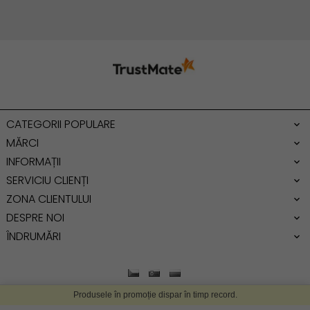
Geanta cu franjuri
Geanta umar
Geanta mare
Geanta dama mica
Genti dama office
CATEGORII POPULARE
Geanta de umar
MĂRCI
INFORMAȚII
SERVICIU CLIENȚI
ZONA CLIENTULUI
DESPRE NOI
ÎNDRUMĂRI