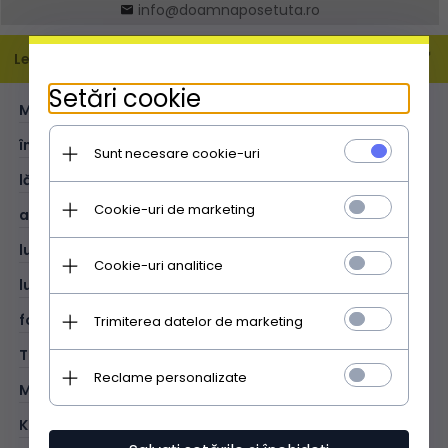
info@doamnaposetuta.ro
Leírás
Setări cookie
MĂRIME:
L
înălțime (cm):
33
Sunt necesare cookie-uri
lățime (cm):
31
Cookie-uri de marketing
adâncime (cm):
10
lungimea mânerelor (cm):
50
Cookie-uri analitice
lungimea curelei (cm):
131
format A4:
V
Trimiterea datelor de marketing
TIP:
shopper bag
Reclame personalizate
MATERIAL:
piele naturală
KOLOR:
bleumarin