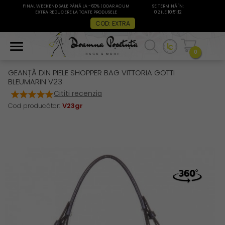
FINAL WEEKEND SALE PÂNĂ LA -60% | DOAR ACUM
SE TERMINĂ ÎN:
EXTRA REDUCERE LA TOATE PRODUSELE
0 ZILE 10:51:12
COD: EXTRA
0
GEANȚĂ DIN PIELE SHOPPER BAG VITTORIA GOTTI
BLEUMARIN V23
Cititi recenzia
Cod producător:
V23gr