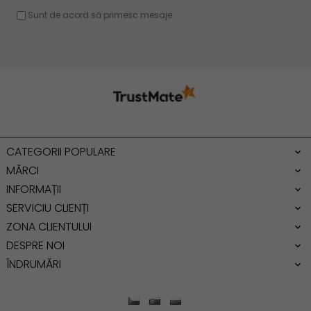
Geanta voiaj
Rucsac dama piele
Geanta cu franjuri
Geanta umar
Geanta mare
Geanta dama mica
Genti dama office
CATEGORII POPULARE
Geanta de umar
MĂRCI
INFORMAȚII
SERVICIU CLIENȚI
ZONA CLIENTULUI
DESPRE NOI
ÎNDRUMĂRI