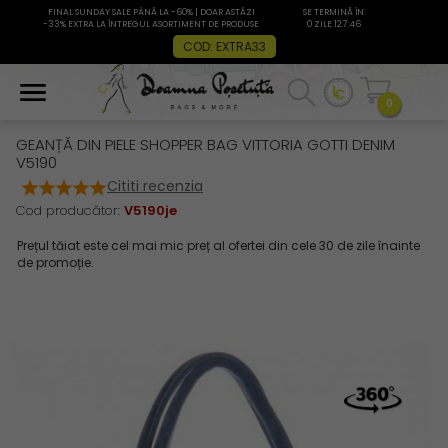
FINAL SUNDAY SALE PÂNĂ LA -60% | DOAR ASTĂZI
SE TERMINĂ ÎN:
-33% EXTRA LA ÎNTREGUL ASORTIMENT DE PRODUSE
0 ZILE 12:7:46
COD: EXTRA33
0
GEANȚĂ DIN PIELE SHOPPER BAG VITTORIA GOTTI DENIM
V5190
Cititi recenzia
Cod producător:
V5190je