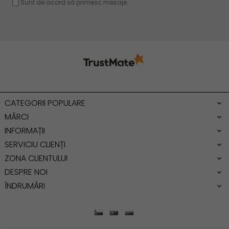
Rucsac dama piele
Geanta cu franjuri
Geanta umar
Geanta mare
Geanta dama mica
Genti dama office
CATEGORII POPULARE
Geanta de umar
MĂRCI
INFORMAȚII
SERVICIU CLIENȚI
ZONA CLIENTULUI
DESPRE NOI
ÎNDRUMĂRI