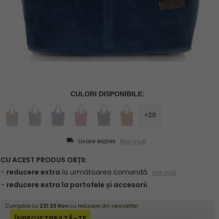
Livare expres
Mai mult