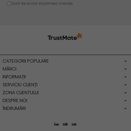
Rucsac dama piele
Geanta cu franjuri
Geanta umar
Geanta mare
Geanta dama mica
Genti dama office
CATEGORII POPULARE
Geanta de umar
MĂRCI
INFORMAȚII
SERVICIU CLIENȚI
ZONA CLIENTULUI
DESPRE NOI
ÎNDRUMĂRI