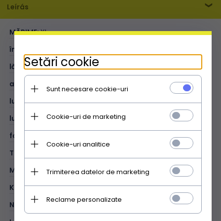
Leírás
MĂRIME:
XL
înălțime (cm):
40
Setări cookie
lățime (cm):
37cm
adâncime (cm):
11
Sunt necesare cookie-uri
lungimea mânerelor (cm):
52
Cookie-uri de marketing
lungimea curelei (cm):
129
format A4:
V
Cookie-uri analitice
TIP:
universală
MATERIAL:
piele naturală - ajurata
Trimiterea datelor de marketing
KOLOR:
verde
Reclame personalizate
NUANȚA FITINGURILOR:
argint