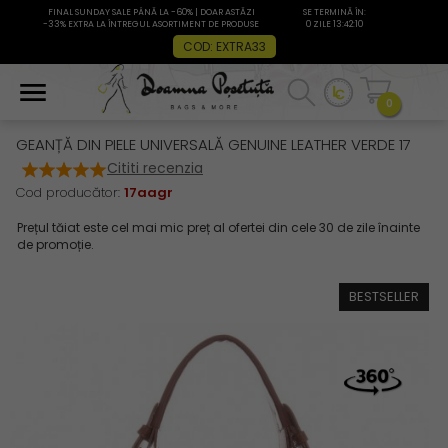
FINAL SUNDAY SALE PÂNĂ LA -60% | DOAR ASTĂZI
SE TERMINĂ ÎN:
-33% EXTRA LA ÎNTREGUL ASORTIMENT DE PRODUSE
0 ZILE 13:42:10
COD: EXTRA33
0
GEANȚĂ DIN PIELE UNIVERSALĂ GENUINE LEATHER VERDE 17
Cititi recenzia
Cod producător:
17aagr
BESTSELLER