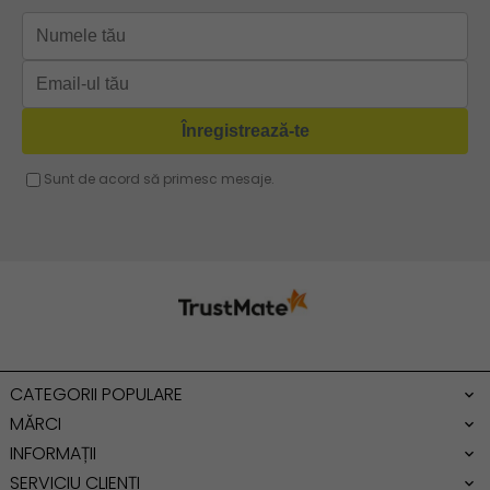
Geanta verde
Geanta tip postas
Geanta violet
Geanta tip rucsac
Geanta gri
Geanta tip sac
Geanta fucsia
Geanta umar dama casual
Geanta voiaj
Rucsac dama piele
Geanta cu franjuri
Geanta umar
Geanta mare
Geanta dama mica
Genti dama office
CATEGORII POPULARE
Geanta de umar
MĂRCI
INFORMAȚII
SERVICIU CLIENȚI