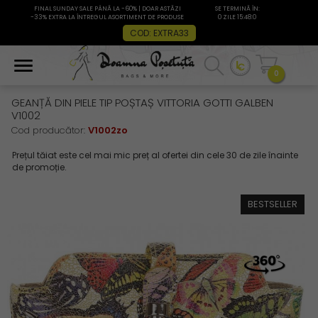
FINAL SUNDAY SALE PÂNĂ LA -60% | DOAR ASTĂZI
SE TERMINĂ ÎN:
-33% EXTRA LA ÎNTREGUL ASORTIMENT DE PRODUSE
0 ZILE 15:47:59
COD: EXTRA33
0
GEANȚĂ DIN PIELE TIP POȘTAȘ VITTORIA GOTTI GALBEN
V1002
Cod producător:
V1002zo
BESTSELLER