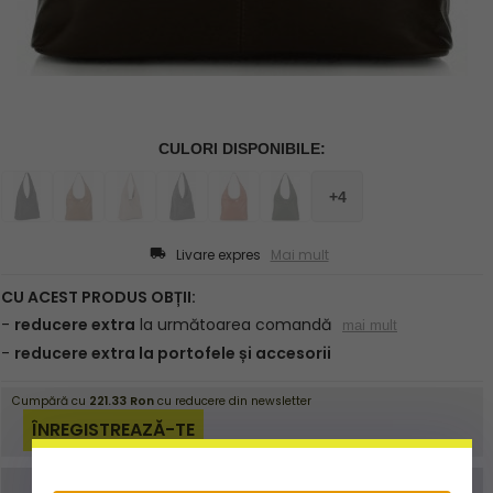
Livare expres
Mai mult
Comanda poate fi plasată și prin email