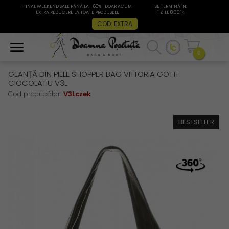
FINAL WEEKEND SALE PÂNĂ LA -60% | DOAR ACUM
SE TERMINĂ ÎN:
EXTRA REDUCERE LA TOATE PRODUSELE
1 ZILE 8:30:13
COD: EXTRA
0
GEANȚĂ DIN PIELE SHOPPER BAG VITTORIA GOTTI
CIOCOLATIU V3L
Cod producător:
V3Lczek
BESTSELLER