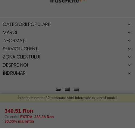
Geanta dama mica
Genti dama office
CATEGORII POPULARE
Geanta de umar
MĂRCI
INFORMAȚII
SERVICIU CLIENȚI
ZONA CLIENTULUI
DESPRE NOI
ÎNDRUMĂRI