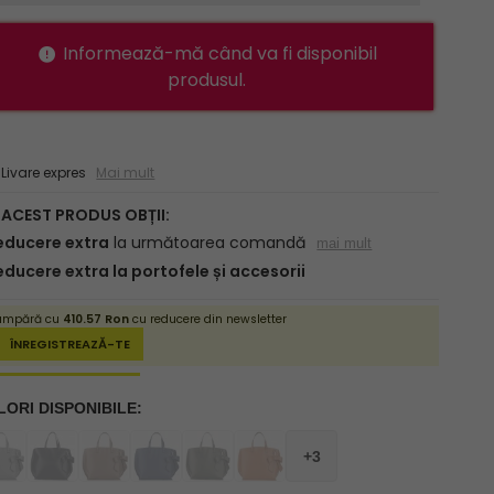
Informează-mă când va fi disponibil
produsul.
ivare expres
Mai mult