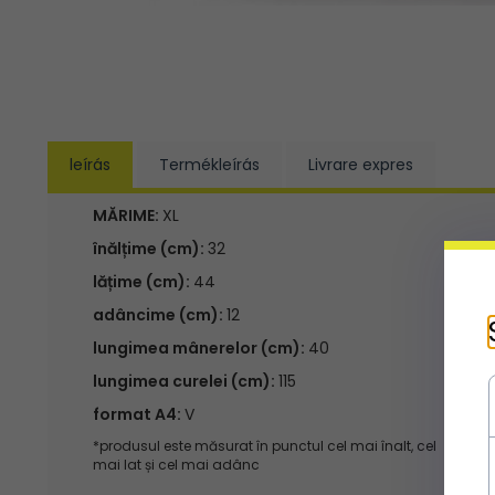
leírás
Termékleírás
Livrare expres
MĂRIME:
XL
înălțime (cm):
32
lățime (cm):
44
adâncime (cm):
12
lungimea mânerelor (cm):
40
lungimea curelei (cm):
115
format A4:
V
*produsul este măsurat în punctul cel mai înalt, cel
mai lat și cel mai adânc