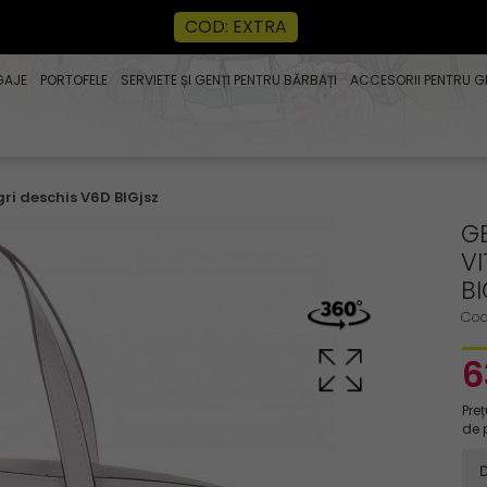
COD: EXTRA
GAJE
PORTOFELE
SERVIETE ȘI GENȚI PENTRU BĂRBAȚI
ACCESORII PENTRU G
gri deschis V6D BIGjsz
G
VI
B
Cod
6