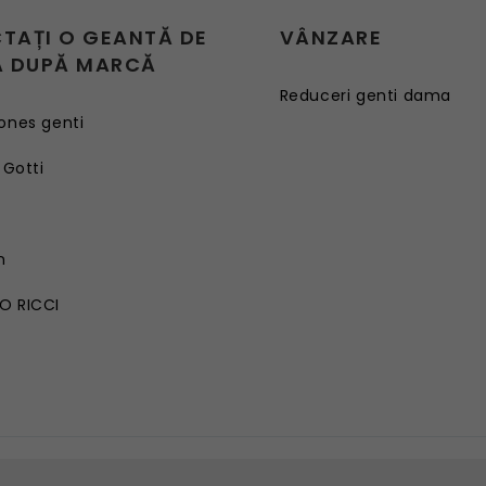
CTAȚI O GEANTĂ DE
VÂNZARE
 DUPĂ MARCĂ
Reduceri genti dama
ones genti
 Gotti
G
n
O RICCI