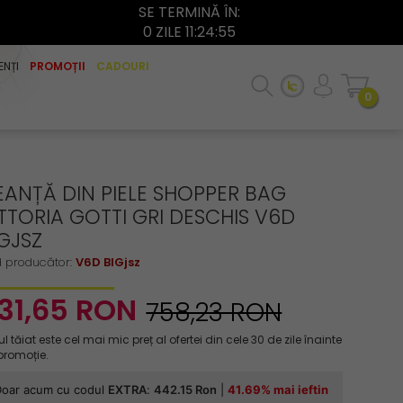
SE TERMINĂ ÎN:
0 ZILE 11:24:54
ENȚI
PROMOȚII
CADOURI
0
EANȚĂ DIN PIELE SHOPPER BAG
TTORIA GOTTI GRI DESCHIS V6D
IGJSZ
 producător:
V6D BIGjsz
31,
65
RON
758,23 RON