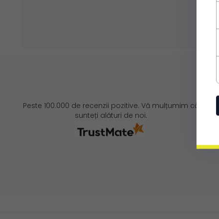
Peste 100.000 de recenzii pozitive. Vă mulțumim că
sunteți alături de noi.