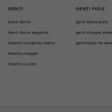
GENȚI
GENȚI PIELE
Genti dama
genti dama piele
Genti dama elegante
genti shopper piel
Geanta crossbody dama
geanta plic de sea
Geanta shopper
Geanta cu lant
Genti dama
Geanta sport dama
Genti dama elegante
Geanta plaja
Geanta crossbody dama
Geanta tip postas
Geanta shopper
Geanta tip rucsac