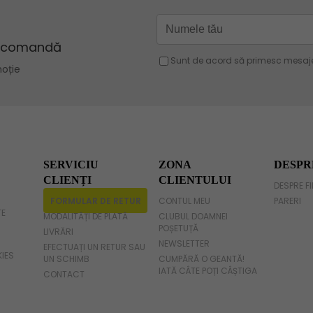
Geanta verde
Geanta violet
Geanta gri
Geanta fucsia
SERVICIU
ZONA
DESPR
CLIENȚI
CLIENTULUI
DESPRE F
FORMULAR DE RETUR
CONTUL MEU
PARERI
TE
MODALITĂȚI DE PLATĂ
CLUBUL DOAMNEI
POȘETUȚĂ
LIVRĂRI
NEWSLETTER
EFECTUAȚI UN RETUR SAU
KIES
UN SCHIMB
CUMPĂRĂ O GEANTĂ!
IATĂ CÂTE POȚI CÂȘTIGA
CONTACT