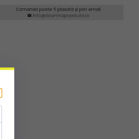
Comanda poate fi plasată și prin email
info@doamnaposetuta.ro