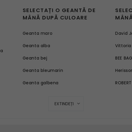
SELECTAȚI O GEANTĂ DE
SELE
MÂNĂ DUPĂ CULOARE
MÂNĂ
Geanta maro
David J
e
Geanta alba
Vittoria
ra
Geanta bej
BEE BA
Geanta bleumarin
Herisso
Geanta galbena
ROBERT
Geanta rosie
EXTINDEȚI
Geanta roz
Geanta turcoaz
Geanta mov lila