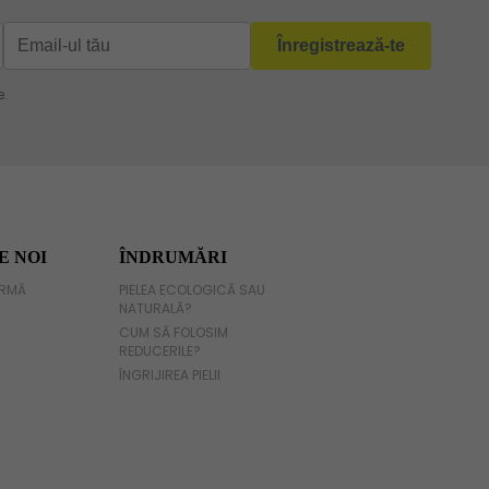
E NOI
ÎNDRUMĂRI
IRMĂ
PIELEA ECOLOGICĂ SAU
NATURALĂ?
CUM SĂ FOLOSIM
REDUCERILE?
ÎNGRIJIREA PIELII