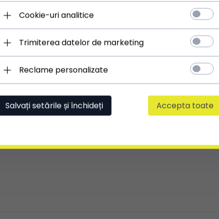
ÎNCHIDERE PRINCIPALĂ:
fermoar
Cookie-uri analitice
LUNGIME REGLABILĂ**:
Da
** Ajustarea este posibilă în cazul curelelor, mânerelor
sau bretelelor
Trimiterea datelor de marketing
Reclame personalizate
Salvați setările și închideți
Accepta toate