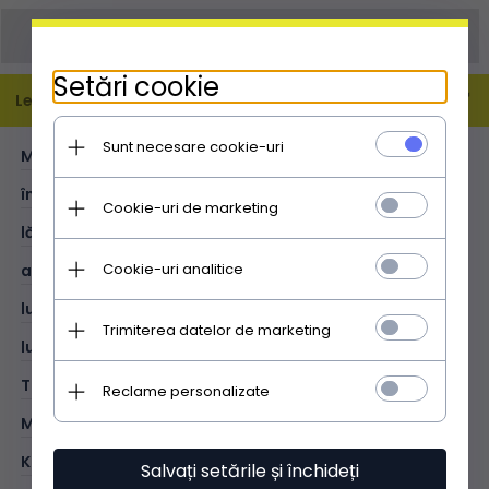
Comanda poate fi plasată și prin email
info@doamnaposetuta.ro
Setări cookie
Leírás
Sunt necesare cookie-uri
MĂRIME:
M
înălțime (cm):
20
Cookie-uri de marketing
lățime (cm):
22
Cookie-uri analitice
adâncime (cm):
10
lungimea mânerelor (cm):
40
Trimiterea datelor de marketing
lungimea curelei (cm):
133
TIP:
tip poștaș
Reclame personalizate
MATERIAL:
piele naturală - moale
KOLOR:
alb
Salvați setările și închideți