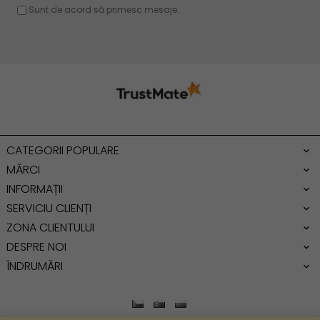
Rucsac dama piele
Geanta cu franjuri
Geanta umar
Geanta mare
Geanta dama mica
Genti dama office
CATEGORII POPULARE
Geanta de umar
MĂRCI
INFORMAȚII
SERVICIU CLIENȚI
ZONA CLIENTULUI
DESPRE NOI
ÎNDRUMĂRI