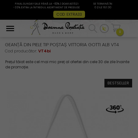
FINAL SUNDAY SALE PÂNĂ LA -60% | DOAR ASTĂZI
SE TERMINĂ ÎN:
-33% EXTRA LA ÎNTREGUL ASORTIMENT DE PRODUSE
0 ZILE 16:1:30
COD: EXTRA33
0
GEANȚĂ DIN PIELE TIP POȘTAȘ VITTORIA GOTTI ALB VT4
Cod producător:
VT4bi
BESTSELLER