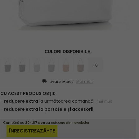
Livare expres
Mai mult