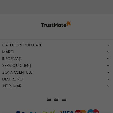
Geanta cu franjuri
Geanta umar
Geanta mare
Geanta dama mica
Genti dama office
CATEGORII POPULARE
Geanta de umar
MĂRCI
INFORMAȚII
SERVICIU CLIENȚI
ZONA CLIENTULUI
DESPRE NOI
ÎNDRUMĂRI