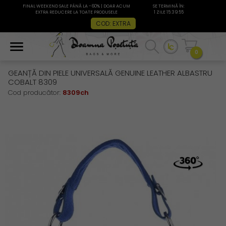
FINAL WEEKEND SALE PÂNĂ LA -60% | DOAR ACUM
SE TERMINĂ ÎN:
EXTRA REDUCERE LA TOATE PRODUSELE
1 ZILE 15:39:55
COD: EXTRA
0
GEANȚĂ DIN PIELE UNIVERSALĂ GENUINE LEATHER ALBASTRU
COBALT 8309
Cod producător:
8309ch