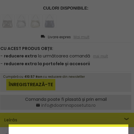
Livare expres
Mai mult
Comanda poate fi plasată și prin email
info@doamnaposetuta.ro
Leírás