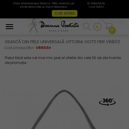
FINAL WEEKEND SALE PÂNĂ LA -60% | DOAR ACUM
SE TERMINĂ ÎN:
EXTRA REDUCERE LA TOATE PRODUSELE
1 ZILE 16:8:12
COD: EXTRA
0
GEANȚĂ DIN PIELE UNIVERSALĂ VITTORIA GOTTI FIER V8803
Cod producător:
V8803ir