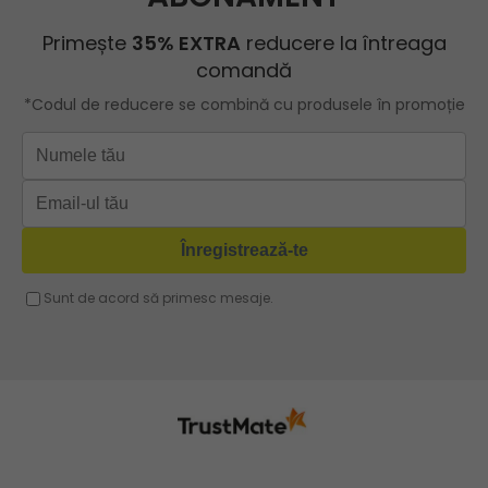
ROBERTO RICCI
Geanta roz
Geanta cu lant
Geanta turcoaz
Geanta sport dama
Geanta mov lila
Geanta plaja
Geanta verde
Geanta tip postas
Geanta violet
Geanta tip rucsac
Geanta gri
Geanta tip sac
Geanta fucsia
Geanta umar dama casual
Geanta voiaj
Rucsac dama piele
Geanta cu franjuri
Geanta umar
Geanta mare
Geanta dama mica