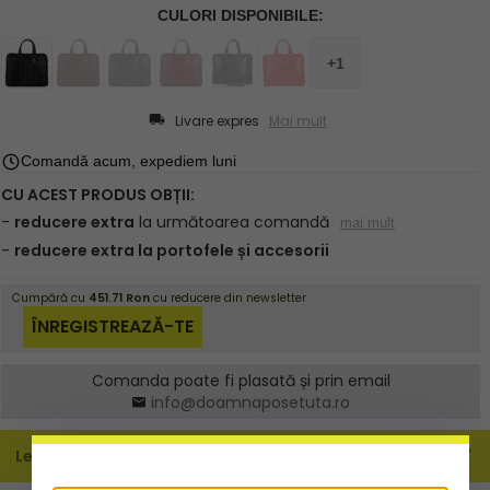
Livare expres
Mai mult
Comanda poate fi plasată și prin email
info@doamnaposetuta.ro
Leírás