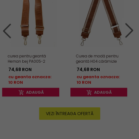
curea pentru geantă
Curea de modă pentru
Hernan bej PA005-2
geantă H04 cărămizie
74,
68
RON
74,
68
RON
cu geanta oznacza:
cu geanta oznacza:
10 RON
10 RON
ADAUGĂ
ADAUGĂ
VEZI ÎNTREAGA OFERTĂ