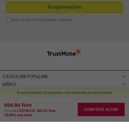
Geanta fucsia
Geanta umar dama casual
Geanta voiaj
Rucsac dama piele
Geanta cu franjuri
Geanta umar
Geanta mare
Geanta dama mica
Genti dama office
CATEGORII POPULARE
Geanta de umar
MĂRCI
INFORMAȚII
SERVICIU CLIENȚI
ZONA CLIENTULUI
DESPRE NOI
ÎNDRUMĂRI