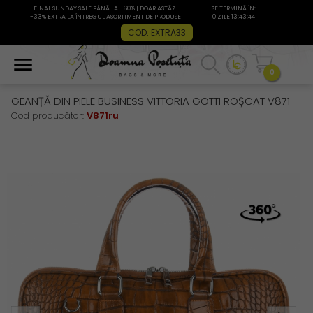
FINAL SUNDAY SALE PÂNĂ LA -60% | DOAR ASTĂZI
SE TERMINĂ ÎN:
-33% EXTRA LA ÎNTREGUL ASORTIMENT DE PRODUSE
0 ZILE 13:43:43
COD: EXTRA33
0
GEANȚĂ DIN PIELE BUSINESS VITTORIA GOTTI ROȘCAT V871
Cod producător:
V871ru