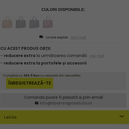
Livare expres
Mai mult
Comanda poate fi plasată și prin email
info@doamnaposetuta.ro
Leírás