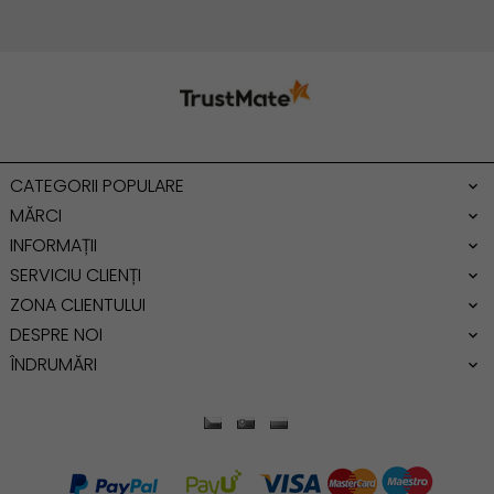
Geanta cu franjuri
Geanta umar
Geanta mare
Geanta dama mica
Genti dama office
CATEGORII POPULARE
Geanta de umar
MĂRCI
INFORMAȚII
SERVICIU CLIENȚI
ZONA CLIENTULUI
DESPRE NOI
ÎNDRUMĂRI