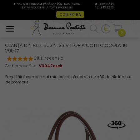
FINAL WEEKEND SALE PÂNĂ LA -60% | DOAR ACUM
SE TERMINĂ ÎN:
EXTRA REDUCERE LA TOATE PRODUSELE
1 ZILE 13:32:53
COD: EXTRA
0
GEANȚĂ DIN PIELE BUSINESS VITTORIA GOTTI CIOCOLATIU
V9047
Cititi recenzia
Cod producător:
V9047czek