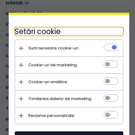
MĂRIME:
M
înălțime (cm):
26
lățime (cm):
36
Setări cookie
adâncime (cm):
7
lungimea mânerelor (cm):
42
Sunt necesare cookie-uri
lungimea curelei (cm):
102
Cookie-uri de marketing
format A4:
V
ÎNTREBUINȚARE:
office
Cookie-uri analitice
MODEL:
uniform
STIL:
business
Trimiterea datelor de marketing
TIP:
business
Reclame personalizate
MATERIAL:
piele naturală - uniformă
KOLOR:
ciocolatiu