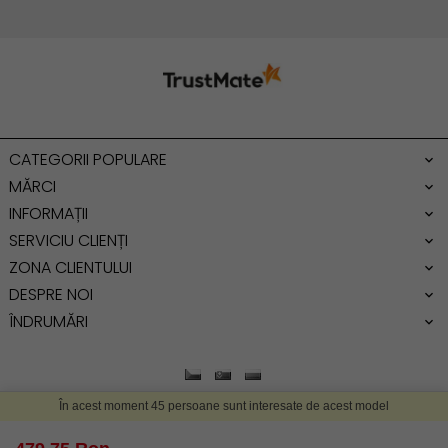
Geanta cu franjuri
Geanta umar
Geanta mare
Geanta dama mica
Genti dama office
CATEGORII POPULARE
Geanta de umar
MĂRCI
INFORMAȚII
SERVICIU CLIENȚI
ZONA CLIENTULUI
DESPRE NOI
ÎNDRUMĂRI