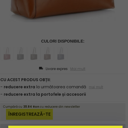
Livare expres
Mai mult