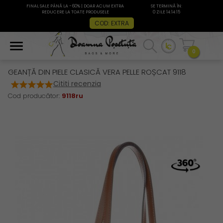
FINAL SALE PÂNĂ LA -60% | DOAR ACUM EXTRA
SE TERMINĂ ÎN:
REDUCERE LA TOATE PRODUSELE
0 ZILE 14:14:15
COD: EXTRA
0
GEANȚĂ DIN PIELE CLASICĂ VERA PELLE ROȘCAT 9118
Cititi recenzia
Cod producător:
9118ru