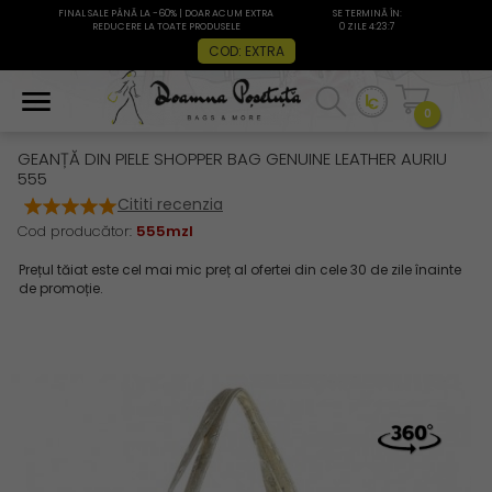
FINAL SALE PÂNĂ LA -60% | DOAR ACUM EXTRA
SE TERMINĂ ÎN:
REDUCERE LA TOATE PRODUSELE
0 ZILE 4:23:6
COD: EXTRA
0
GEANȚĂ DIN PIELE SHOPPER BAG GENUINE LEATHER AURIU
555
Cititi recenzia
Cod producător:
555mzl