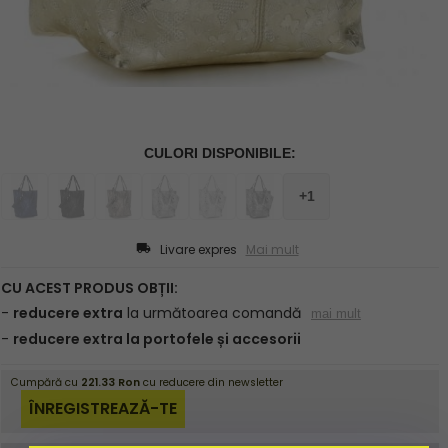
Livare expres
Mai mult