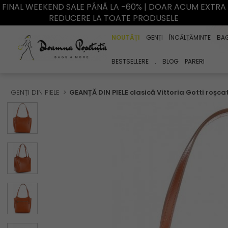
FINAL WEEKEND SALE PÂNĂ LA -60% | DOAR ACUM EXTRA
REDUCERE LA TOATE PRODUSELE
NOUTĂȚI
GENȚI
ÎNCĂLȚĂMINTE
BA
BESTSELLERE
.
BLOG
PARERI
GENȚI DIN PIELE
GEANȚĂ DIN PIELE clasică Vittoria Gotti roșca