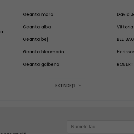
Geanta maro
David J
e
Geanta alba
Vittoria
ra
Geanta bej
BEE BA
Geanta bleumarin
Herisso
Geanta galbena
ROBERT
Geanta rosie
EXTINDEȚI
Geanta roz
Geanta turcoaz
Geanta mov lila
Geanta verde