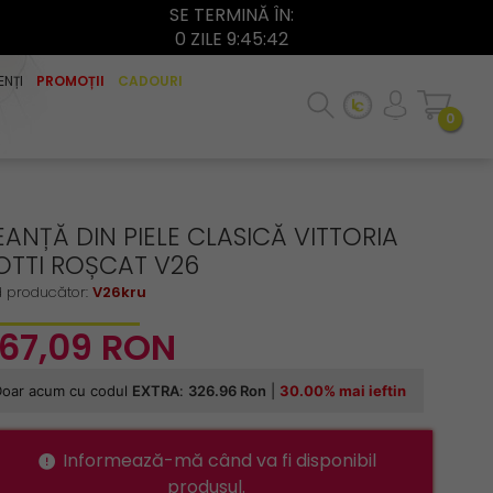
SE TERMINĂ ÎN:
0 ZILE 9:45:41
ENȚI
PROMOȚII
CADOURI
0
ANȚĂ DIN PIELE CLASICĂ VITTORIA
OTTI ROȘCAT V26
 producător:
V26kru
67,
09
RON
Informează-mă când va fi disponibil
produsul.