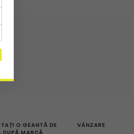
CTAȚI O GEANTĂ DE
VÂNZARE
 DUPĂ MARCĂ