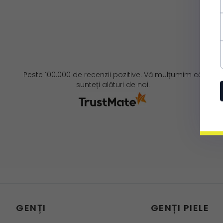
Peste 100.000 de recenzii pozitive. Vă mulțumim că
sunteți alături de noi.
GENȚI
GENȚI PIELE