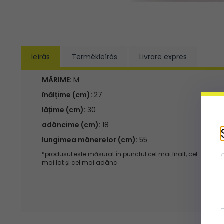
leírás
Termékleírás
Livrare expres
MĂRIME:
M
înălțime (cm):
27
lățime (cm):
30
adâncime (cm):
18
lungimea mânerelor (cm):
55
*produsul este măsurat în punctul cel mai înalt, cel
mai lat și cel mai adânc