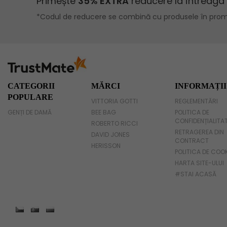
Geanta voiaj
Rucsac dama piele
Geanta cu franjuri
Geanta umar
CATEGORII
MĂRCI
INFORMAȚII
POPULARE
VITTORIA GOTTI
REGLEMENTĂRI
Geanta mare
GENȚI DE DAMĂ
BEE BAG
POLITICA DE
CONFIDENȚIALITA
Geanta dama mica
ROBERTO RICCI
RETRAGEREA DIN
DAVID JONES
CONTRACT
Genti dama office
HERISSON
POLITICA DE COO
HARTA SITE-ULUI
Geanta de umar
#STAI ACASĂ