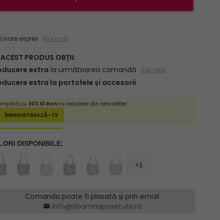
ivare expres
Mai mult
Comanda poate fi plasată și prin email
info@doamnaposetuta.ro