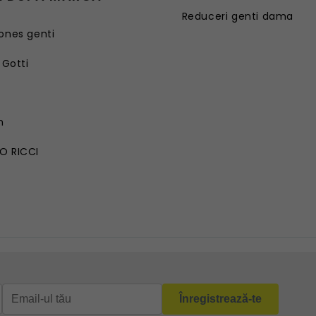
Reduceri genti dama
ones genti
 Gotti
G
n
O RICCI