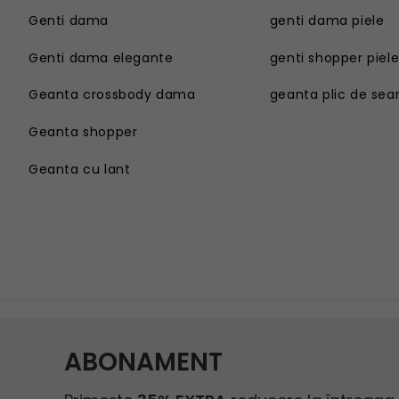
Genti dama
genti dama piele
Genti dama elegante
genti shopper piel
Geanta crossbody dama
geanta plic de sea
Geanta shopper
Geanta cu lant
Genti dama
Geanta sport dama
Genti dama elegante
Geanta plaja
Geanta crossbody dama
Geanta tip postas
Geanta shopper
Geanta tip rucsac
Geanta cu lant
Geanta tip sac
Geanta umar dama casual