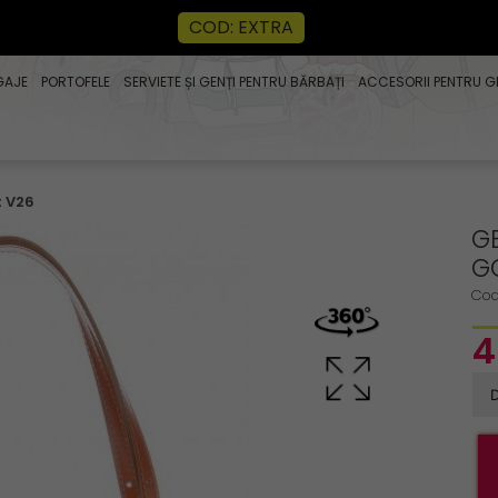
COD: EXTRA
GAJE
PORTOFELE
SERVIETE ȘI GENȚI PENTRU BĂRBAȚI
ACCESORII PENTRU G
t V26
GE
G
Cod
4