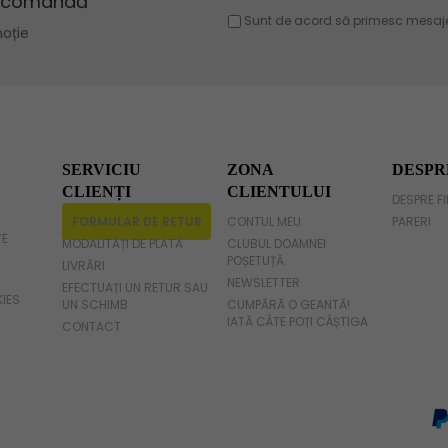
Geanta violet
Geanta gri
Geanta fucsia
SERVICIU
ZONA
DESPR
CLIENȚI
CLIENTULUI
DESPRE F
FORMULAR DE RETUR
CONTUL MEU
PARERI
TE
MODALITĂȚI DE PLATĂ
CLUBUL DOAMNEI
POȘETUȚĂ
LIVRĂRI
NEWSLETTER
EFECTUAȚI UN RETUR SAU
KIES
UN SCHIMB
CUMPĂRĂ O GEANTĂ!
IATĂ CÂTE POȚI CÂȘTIGA
CONTACT