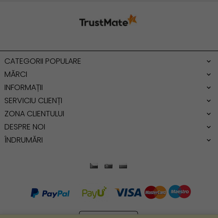
Geanta umar
Geanta mare
Geanta dama mica
Genti dama office
CATEGORII POPULARE
Geanta de umar
MĂRCI
INFORMAȚII
SERVICIU CLIENȚI
ZONA CLIENTULUI
DESPRE NOI
ÎNDRUMĂRI