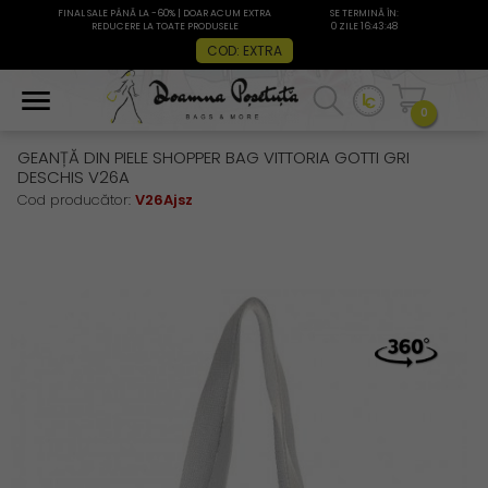
FINAL SALE PÂNĂ LA -60% | DOAR ACUM EXTRA
SE TERMINĂ ÎN:
REDUCERE LA TOATE PRODUSELE
0 ZILE 16:43:48
COD: EXTRA
0
GEANȚĂ DIN PIELE SHOPPER BAG VITTORIA GOTTI GRI
DESCHIS V26A
Cod producător:
V26Ajsz